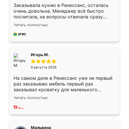
Заказывала кухню в Ренессанс, осталась
очень довольна. Менеджер всё быстро
посчитала, на вопросы отвечала сразу.
Замерщик приехал в субботу, подошёл к
Читать полностью
делу со всей ответственностью. Собрали
за день, ребята работали аккуратно, даже
пыли почти не было. Качество отличное,
ящики ходят плавно, ничего не скрипит.
Всё подошло как влитое.
Игорь М.
6 августа 2026
На самом деле в Ренессанс уже не первый
раз заказываю мебель первый раз
заказывал кроватку для маленького
ребёнка при его рождении ,во второй раз
Читать полностью
заказал шкаф-купе. По качеству очень
хорошее сборка достаточно быстрая,
также адекватные цены. До этого
сравнивал с разными конкурентами в этом
сегменте ,выбор у конкурентов куда
Мальвина