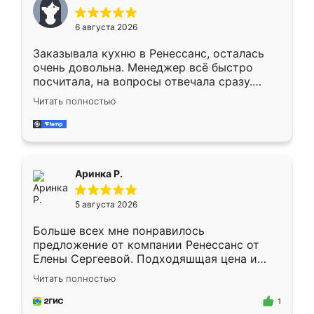
меньше, здесь же он более разнообразный.
Мне нравится ,если что-то потребуется из
6 августа 2026
мебели буду заказывать только здесь.
Заказывала кухню в Ренессанс, осталась
очень довольна. Менеджер всё быстро
посчитала, на вопросы отвечала сразу.
Замерщик приехал в субботу, подошёл к
Читать полностью
делу со всей ответственностью. Собрали
за день, ребята работали аккуратно, даже
пыли почти не было. Качество отличное,
ящики ходят плавно, ничего не скрипит.
Всё подошло как влитое.
Аринка Р.
5 августа 2026
Больше всех мне понравилось
предложение от компании Ренессанс от
Елены Сергеевой. Подходяшщая цена и
короткие сроки изготовления. Приехавший
Читать полностью
для замера сотрудник Владислав
предложил по моему эскизу самый
1