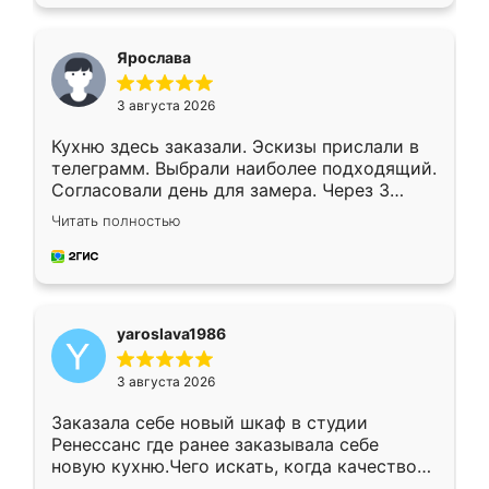
подходящий вариант шкафа. Немного его
видоизменил, получилось даже лучше, чем
я хотела.
Ярослава
3 августа 2026
Кухню здесь заказали. Эскизы прислали в
телеграмм. Выбрали наиболее подходящий.
Согласовали день для замера. Через 3
недели кухня была уже готова. Остались
Читать полностью
довольны работой. Спасибо Ренессанс
мебель за качественную работу!
yaroslava1986
3 августа 2026
Заказала себе новый шкаф в студии
Ренессанс где ранее заказывала себе
новую кухню.Чего искать, когда качеством
вполне довольна. Служит кухня уже почти