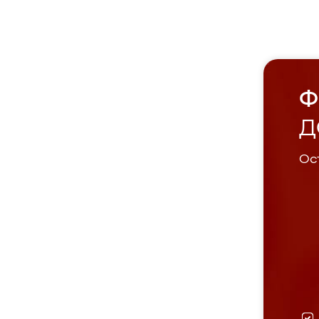
Ф
Д
Ост