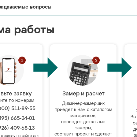
задаваемые вопросы
ма работы
вьте заявку
Замер и расчет
ите по номерам
Дизайнер-замерщик
800) 511-89-55
приедет к Вам с каталогом
материалов,
Вы
495) 665-24-01
проведёт детальные
р
926) 409-68-13
замеры,
д
составит проект и сделает
з
те заявку на сайте для