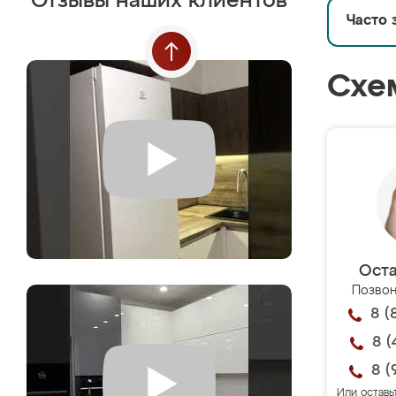
Отзывы наших клиентов
Часто 
Схе
Оста
Позвон
8 (
8 (
8 (
Или оставь