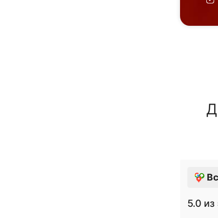
Д
Вс
5.0
из 