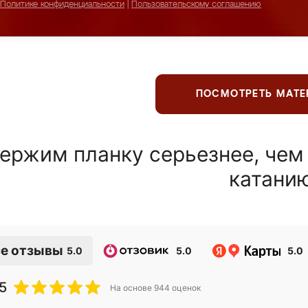
Политике конфиденциальности
|
Пользовательскому соглашению
ПОСМОТРЕТЬ МАТ
ержим планку серьезнее, чем
катани
е отзывы
5.0
5.0
5.0
5
На основе
944
оценок