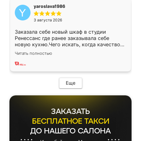
yaroslava1986
3 августа 2026
Заказала себе новый шкаф в студии
Ренессанс где ранее заказывала себе
новую кухню.Чего искать, когда качеством
вполне довольна. Служит кухня уже почти
Читать полностью
два года, нареканий нет.
Еще
ЗАКАЗАТЬ
БЕСПЛАТНОЕ ТАКСИ
ДО НАШЕГО САЛОНА