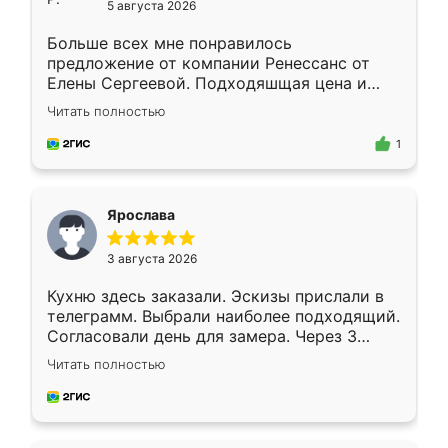
5 августа 2026
Больше всех мне понравилось
предложение от компании Ренессанс от
Елены Сергеевой. Подходяшщая цена и
короткие сроки изготовления. Приехавший
Читать полностью
для замера сотрудник Владислав
предложил по моему эскизу самый
1
подходящий вариант шкафа. Немного его
видоизменил, получилось даже лучше, чем
я хотела.
Ярослава
3 августа 2026
Кухню здесь заказали. Эскизы прислали в
телеграмм. Выбрали наиболее подходящий.
Согласовали день для замера. Через 3
недели кухня была уже готова. Остались
Читать полностью
довольны работой. Спасибо Ренессанс
мебель за качественную работу!