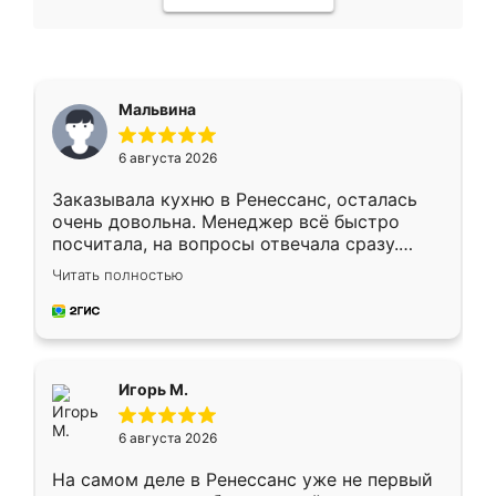
Мальвина
6 августа 2026
Заказывала кухню в Ренессанс, осталась
очень довольна. Менеджер всё быстро
посчитала, на вопросы отвечала сразу.
Замерщик приехал в субботу, подошёл к
Читать полностью
делу со всей ответственностью. Собрали
за день, ребята работали аккуратно, даже
пыли почти не было. Качество отличное,
ящики ходят плавно, ничего не скрипит.
Всё подошло как влитое.
Игорь М.
6 августа 2026
На самом деле в Ренессанс уже не первый