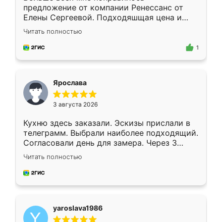
предложение от компании Ренессанс от
Елены Сергеевой. Подходяшщая цена и
короткие сроки изготовления. Приехавший
Читать полностью
для замера сотрудник Владислав
предложил по моему эскизу самый
1
подходящий вариант шкафа. Немного его
видоизменил, получилось даже лучше, чем
я хотела.
Ярослава
3 августа 2026
Кухню здесь заказали. Эскизы прислали в
телеграмм. Выбрали наиболее подходящий.
Согласовали день для замера. Через 3
недели кухня была уже готова. Остались
Читать полностью
довольны работой. Спасибо Ренессанс
мебель за качественную работу!
yaroslava1986