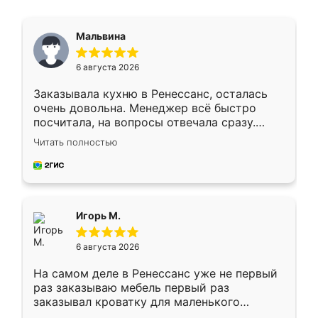
Мальвина
6 августа 2026
Заказывала кухню в Ренессанс, осталась
очень довольна. Менеджер всё быстро
посчитала, на вопросы отвечала сразу.
Замерщик приехал в субботу, подошёл к
Читать полностью
делу со всей ответственностью. Собрали
за день, ребята работали аккуратно, даже
пыли почти не было. Качество отличное,
ящики ходят плавно, ничего не скрипит.
Всё подошло как влитое.
Игорь М.
6 августа 2026
На самом деле в Ренессанс уже не первый
раз заказываю мебель первый раз
заказывал кроватку для маленького
ребёнка при его рождении ,во второй раз