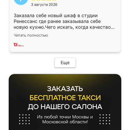
3 августа 2026
Заказала себе новый шкаф в студии
Ренессанс где ранее заказывала себе
новую кухню.Чего искать, когда качеством
вполне довольна. Служит кухня уже почти
Читать полностью
два года, нареканий нет.
Еще
ЗАКАЗАТЬ
БЕСПЛАТНОЕ ТАКСИ
ДО НАШЕГО САЛОНА
Из любой точки Москвы и
Московской области!