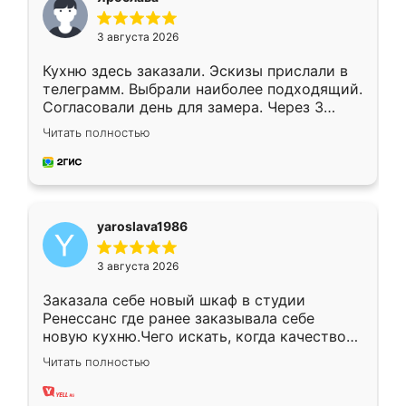
3 августа 2026
Кухню здесь заказали. Эскизы прислали в
телеграмм. Выбрали наиболее подходящий.
Согласовали день для замера. Через 3
недели кухня была уже готова. Остались
Читать полностью
довольны работой. Спасибо Ренессанс
мебель за качественную работу!
yaroslava1986
3 августа 2026
Заказала себе новый шкаф в студии
Ренессанс где ранее заказывала себе
новую кухню.Чего искать, когда качеством
вполне довольна. Служит кухня уже почти
Читать полностью
два года, нареканий нет.