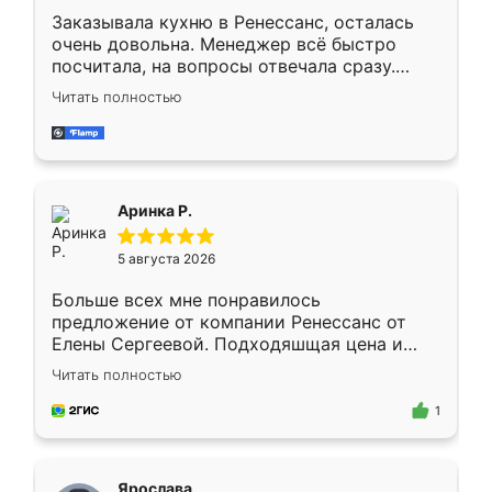
Заказывала кухню в Ренессанс, осталась
очень довольна. Менеджер всё быстро
посчитала, на вопросы отвечала сразу.
Замерщик приехал в субботу, подошёл к
Читать полностью
делу со всей ответственностью. Собрали
за день, ребята работали аккуратно, даже
пыли почти не было. Качество отличное,
ящики ходят плавно, ничего не скрипит.
Всё подошло как влитое.
Аринка Р.
5 августа 2026
Больше всех мне понравилось
предложение от компании Ренессанс от
Елены Сергеевой. Подходяшщая цена и
короткие сроки изготовления. Приехавший
Читать полностью
для замера сотрудник Владислав
предложил по моему эскизу самый
1
подходящий вариант шкафа. Немного его
видоизменил, получилось даже лучше, чем
я хотела.
Ярослава