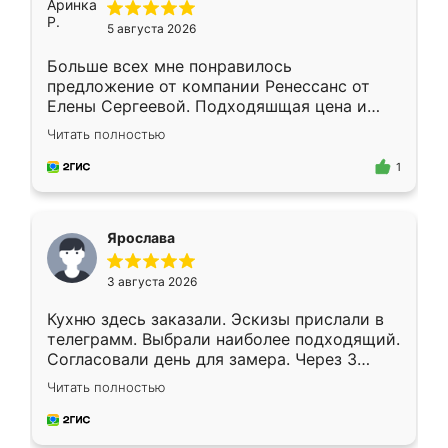
5 августа 2026
Больше всех мне понравилось
предложение от компании Ренессанс от
Елены Сергеевой. Подходяшщая цена и
короткие сроки изготовления. Приехавший
Читать полностью
для замера сотрудник Владислав
предложил по моему эскизу самый
1
подходящий вариант шкафа. Немного его
видоизменил, получилось даже лучше, чем
я хотела.
Ярослава
3 августа 2026
Кухню здесь заказали. Эскизы прислали в
телеграмм. Выбрали наиболее подходящий.
Согласовали день для замера. Через 3
недели кухня была уже готова. Остались
Читать полностью
довольны работой. Спасибо Ренессанс
мебель за качественную работу!