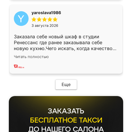
yaroslava1986
3 августа 2026
Заказала себе новый шкаф в студии
Ренессанс где ранее заказывала себе
новую кухню.Чего искать, когда качеством
вполне довольна. Служит кухня уже почти
Читать полностью
два года, нареканий нет.
Еще
ЗАКАЗАТЬ
БЕСПЛАТНОЕ ТАКСИ
ДО НАШЕГО САЛОНА