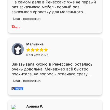
На самом деле в Ренессанс уже не первый
раз заказываю мебель первый раз
заказывал кроватку для маленького
ребёнка при его рождении ,во второй раз
Читать полностью
заказал шкаф-купе. По качеству очень
хорошее сборка достаточно быстрая,
также адекватные цены. До этого
сравнивал с разными конкурентами в этом
сегменте ,выбор у конкурентов куда
Мальвина
меньше, здесь же он более разнообразный.
Мне нравится ,если что-то потребуется из
6 августа 2026
мебели буду заказывать только здесь.
Заказывала кухню в Ренессанс, осталась
очень довольна. Менеджер всё быстро
посчитала, на вопросы отвечала сразу.
Замерщик приехал в субботу, подошёл к
Читать полностью
делу со всей ответственностью. Собрали
за день, ребята работали аккуратно, даже
пыли почти не было. Качество отличное,
ящики ходят плавно, ничего не скрипит.
Всё подошло как влитое.
Аринка Р.