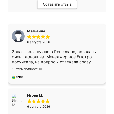
Оставить отзыв
Мальвина
6 августа 2026
Заказывала кухню в Ренессанс, осталась
очень довольна. Менеджер всё быстро
посчитала, на вопросы отвечала сразу.
Замерщик приехал в субботу, подошёл к
Читать полностью
делу со всей ответственностью. Собрали
за день, ребята работали аккуратно, даже
пыли почти не было. Качество отличное,
ящики ходят плавно, ничего не скрипит.
Всё подошло как влитое.
Игорь М.
6 августа 2026