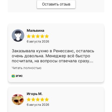
Оставить отзыв
Мальвина
6 августа 2026
Заказывала кухню в Ренессанс, осталась
очень довольна. Менеджер всё быстро
посчитала, на вопросы отвечала сразу.
Замерщик приехал в субботу, подошёл к
Читать полностью
делу со всей ответственностью. Собрали
за день, ребята работали аккуратно, даже
пыли почти не было. Качество отличное,
ящики ходят плавно, ничего не скрипит.
Всё подошло как влитое.
Игорь М.
6 августа 2026