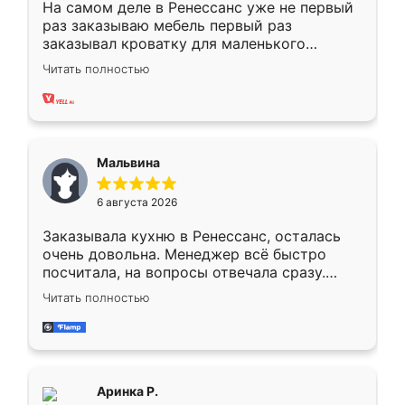
На самом деле в Ренессанс уже не первый
раз заказываю мебель первый раз
заказывал кроватку для маленького
ребёнка при его рождении ,во второй раз
Читать полностью
заказал шкаф-купе. По качеству очень
хорошее сборка достаточно быстрая,
также адекватные цены. До этого
сравнивал с разными конкурентами в этом
сегменте ,выбор у конкурентов куда
Мальвина
меньше, здесь же он более разнообразный.
Мне нравится ,если что-то потребуется из
6 августа 2026
мебели буду заказывать только здесь.
Заказывала кухню в Ренессанс, осталась
очень довольна. Менеджер всё быстро
посчитала, на вопросы отвечала сразу.
Замерщик приехал в субботу, подошёл к
Читать полностью
делу со всей ответственностью. Собрали
за день, ребята работали аккуратно, даже
пыли почти не было. Качество отличное,
ящики ходят плавно, ничего не скрипит.
Всё подошло как влитое.
Аринка Р.