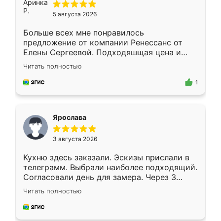
5 августа 2026
Больше всех мне понравилось
предложение от компании Ренессанс от
Елены Сергеевой. Подходяшщая цена и
короткие сроки изготовления. Приехавший
Читать полностью
для замера сотрудник Владислав
предложил по моему эскизу самый
1
подходящий вариант шкафа. Немного его
видоизменил, получилось даже лучше, чем
я хотела.
Ярослава
3 августа 2026
Кухню здесь заказали. Эскизы прислали в
телеграмм. Выбрали наиболее подходящий.
Согласовали день для замера. Через 3
недели кухня была уже готова. Остались
Читать полностью
довольны работой. Спасибо Ренессанс
мебель за качественную работу!