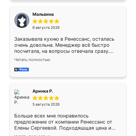
сравнивал с разными конкурентами в этом
сегменте ,выбор у конкурентов куда
Мальвина
меньше, здесь же он более разнообразный.
Мне нравится ,если что-то потребуется из
6 августа 2026
мебели буду заказывать только здесь.
Заказывала кухню в Ренессанс, осталась
очень довольна. Менеджер всё быстро
посчитала, на вопросы отвечала сразу.
Замерщик приехал в субботу, подошёл к
Читать полностью
делу со всей ответственностью. Собрали
за день, ребята работали аккуратно, даже
пыли почти не было. Качество отличное,
ящики ходят плавно, ничего не скрипит.
Всё подошло как влитое.
Аринка Р.
5 августа 2026
Больше всех мне понравилось
предложение от компании Ренессанс от
Елены Сергеевой. Подходяшщая цена и
короткие сроки изготовления. Приехавший