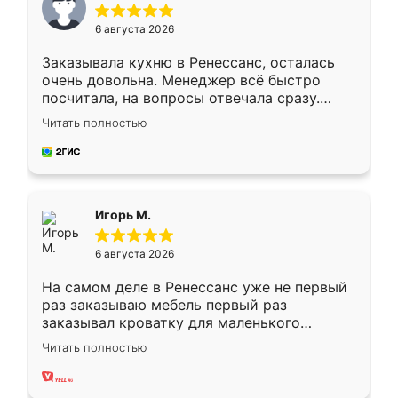
6 августа 2026
Заказывала кухню в Ренессанс, осталась
очень довольна. Менеджер всё быстро
посчитала, на вопросы отвечала сразу.
Замерщик приехал в субботу, подошёл к
Читать полностью
делу со всей ответственностью. Собрали
за день, ребята работали аккуратно, даже
пыли почти не было. Качество отличное,
ящики ходят плавно, ничего не скрипит.
Всё подошло как влитое.
Игорь М.
6 августа 2026
На самом деле в Ренессанс уже не первый
раз заказываю мебель первый раз
заказывал кроватку для маленького
ребёнка при его рождении ,во второй раз
Читать полностью
заказал шкаф-купе. По качеству очень
хорошее сборка достаточно быстрая,
также адекватные цены. До этого