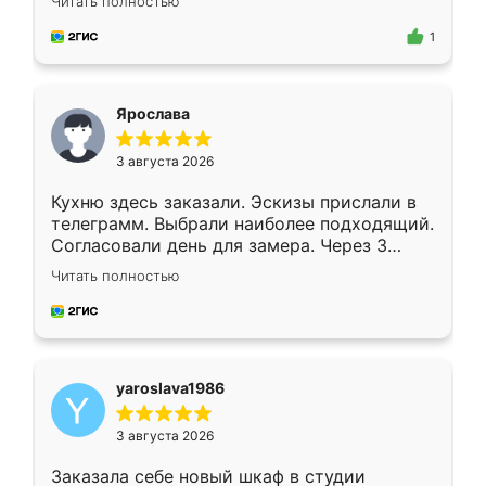
Читать полностью
для замера сотрудник Владислав
предложил по моему эскизу самый
1
подходящий вариант шкафа. Немного его
видоизменил, получилось даже лучше, чем
я хотела.
Ярослава
3 августа 2026
Кухню здесь заказали. Эскизы прислали в
телеграмм. Выбрали наиболее подходящий.
Согласовали день для замера. Через 3
недели кухня была уже готова. Остались
Читать полностью
довольны работой. Спасибо Ренессанс
мебель за качественную работу!
yaroslava1986
3 августа 2026
Заказала себе новый шкаф в студии