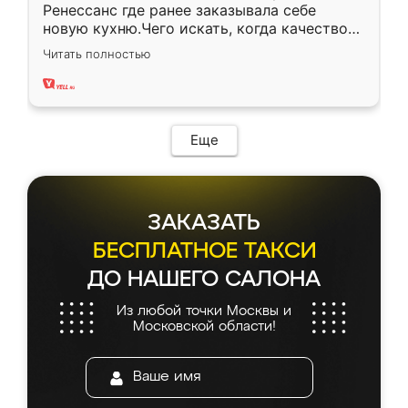
Ренессанс где ранее заказывала себе
новую кухню.Чего искать, когда качеством
вполне довольна. Служит кухня уже почти
Читать полностью
два года, нареканий нет.
Еще
ЗАКАЗАТЬ
БЕСПЛАТНОЕ ТАКСИ
ДО НАШЕГО САЛОНА
Из любой точки Москвы и
Московской области!