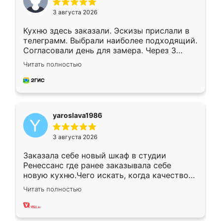
3 августа 2026
Кухню здесь заказали. Эскизы прислали в
телеграмм. Выбрали наиболее подходящий.
Согласовали день для замера. Через 3
недели кухня была уже готова. Остались
Читать полностью
довольны работой. Спасибо Ренессанс
мебель за качественную работу!
yaroslava1986
3 августа 2026
Заказала себе новый шкаф в студии
Ренессанс где ранее заказывала себе
новую кухню.Чего искать, когда качеством
вполне довольна. Служит кухня уже почти
Читать полностью
два года, нареканий нет.