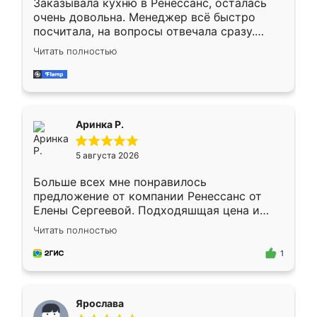
Заказывала кухню в Ренессанс, осталась
очень довольна. Менеджер всё быстро
посчитала, на вопросы отвечала сразу.
Замерщик приехал в субботу, подошёл к
Читать полностью
делу со всей ответственностью. Собрали
за день, ребята работали аккуратно, даже
пыли почти не было. Качество отличное,
ящики ходят плавно, ничего не скрипит.
Всё подошло как влитое.
Аринка Р.
5 августа 2026
Больше всех мне понравилось
предложение от компании Ренессанс от
Елены Сергеевой. Подходяшщая цена и
короткие сроки изготовления. Приехавший
Читать полностью
для замера сотрудник Владислав
предложил по моему эскизу самый
1
подходящий вариант шкафа. Немного его
видоизменил, получилось даже лучше, чем
я хотела.
Ярослава