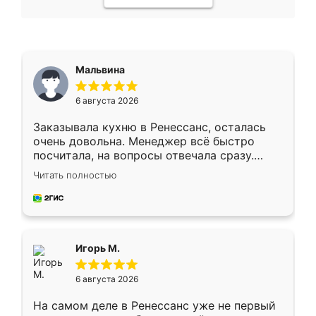
Мальвина
6 августа 2026
Заказывала кухню в Ренессанс, осталась
очень довольна. Менеджер всё быстро
посчитала, на вопросы отвечала сразу.
Замерщик приехал в субботу, подошёл к
Читать полностью
делу со всей ответственностью. Собрали
за день, ребята работали аккуратно, даже
пыли почти не было. Качество отличное,
ящики ходят плавно, ничего не скрипит.
Всё подошло как влитое.
Игорь М.
6 августа 2026
На самом деле в Ренессанс уже не первый