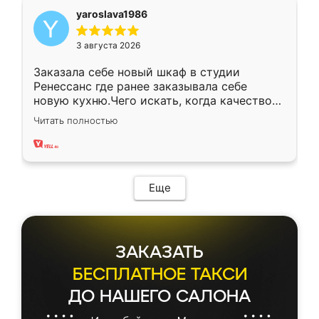
yaroslava1986
3 августа 2026
Заказала себе новый шкаф в студии
Ренессанс где ранее заказывала себе
новую кухню.Чего искать, когда качеством
вполне довольна. Служит кухня уже почти
Читать полностью
два года, нареканий нет.
Еще
ЗАКАЗАТЬ
БЕСПЛАТНОЕ ТАКСИ
ДО НАШЕГО САЛОНА