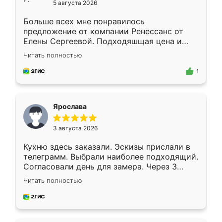
5 августа 2026
Больше всех мне понравилось
предложение от компании Ренессанс от
Елены Сергеевой. Подходяшщая цена и
короткие сроки изготовления. Приехавший
Читать полностью
для замера сотрудник Владислав
предложил по моему эскизу самый
1
подходящий вариант шкафа. Немного его
видоизменил, получилось даже лучше, чем
я хотела.
Ярослава
3 августа 2026
Кухню здесь заказали. Эскизы прислали в
телеграмм. Выбрали наиболее подходящий.
Согласовали день для замера. Через 3
недели кухня была уже готова. Остались
Читать полностью
довольны работой. Спасибо Ренессанс
мебель за качественную работу!