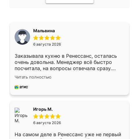
Мальвина
6 августа 2026
Заказывала кухню в Ренессанс, осталась
очень довольна. Менеджер всё быстро
посчитала, на вопросы отвечала сразу.
Замерщик приехал в субботу, подошёл к
Читать полностью
делу со всей ответственностью. Собрали
за день, ребята работали аккуратно, даже
пыли почти не было. Качество отличное,
ящики ходят плавно, ничего не скрипит.
Всё подошло как влитое.
Игорь М.
6 августа 2026
На самом деле в Ренессанс уже не первый