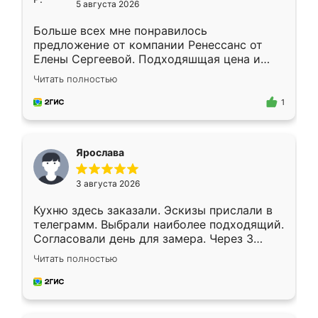
5 августа 2026
Больше всех мне понравилось
предложение от компании Ренессанс от
Елены Сергеевой. Подходяшщая цена и
короткие сроки изготовления. Приехавший
Читать полностью
для замера сотрудник Владислав
предложил по моему эскизу самый
1
подходящий вариант шкафа. Немного его
видоизменил, получилось даже лучше, чем
я хотела.
Ярослава
3 августа 2026
Кухню здесь заказали. Эскизы прислали в
телеграмм. Выбрали наиболее подходящий.
Согласовали день для замера. Через 3
недели кухня была уже готова. Остались
Читать полностью
довольны работой. Спасибо Ренессанс
мебель за качественную работу!