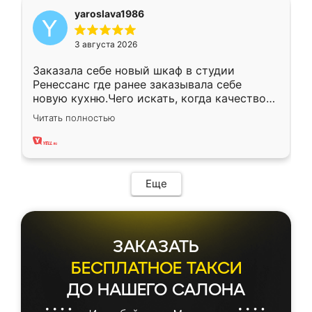
yaroslava1986
3 августа 2026
Заказала себе новый шкаф в студии
Ренессанс где ранее заказывала себе
новую кухню.Чего искать, когда качеством
вполне довольна. Служит кухня уже почти
Читать полностью
два года, нареканий нет.
Еще
ЗАКАЗАТЬ
БЕСПЛАТНОЕ ТАКСИ
ДО НАШЕГО САЛОНА