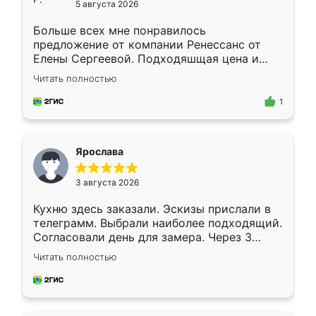
5 августа 2026
Больше всех мне понравилось
предложение от компании Ренессанс от
Елены Сергеевой. Подходяшщая цена и
короткие сроки изготовления. Приехавший
Читать полностью
для замера сотрудник Владислав
предложил по моему эскизу самый
1
подходящий вариант шкафа. Немного его
видоизменил, получилось даже лучше, чем
я хотела.
Ярослава
3 августа 2026
Кухню здесь заказали. Эскизы прислали в
телеграмм. Выбрали наиболее подходящий.
Согласовали день для замера. Через 3
недели кухня была уже готова. Остались
Читать полностью
довольны работой. Спасибо Ренессанс
мебель за качественную работу!