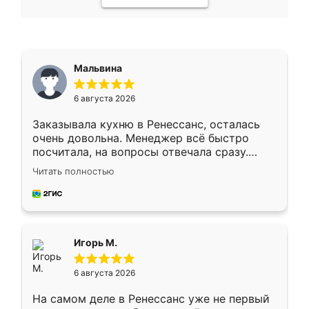
Мальвина
6 августа 2026
Заказывала кухню в Ренессанс, осталась
очень довольна. Менеджер всё быстро
посчитала, на вопросы отвечала сразу.
Замерщик приехал в субботу, подошёл к
Читать полностью
делу со всей ответственностью. Собрали
за день, ребята работали аккуратно, даже
пыли почти не было. Качество отличное,
ящики ходят плавно, ничего не скрипит.
Всё подошло как влитое.
Игорь М.
6 августа 2026
На самом деле в Ренессанс уже не первый