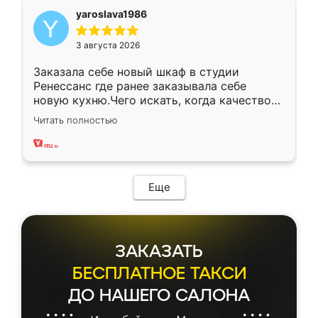
yaroslava1986
3 августа 2026
Заказала себе новый шкаф в студии
Ренессанс где ранее заказывала себе
новую кухню.Чего искать, когда качеством
вполне довольна. Служит кухня уже почти
Читать полностью
два года, нареканий нет.
Еще
ЗАКАЗАТЬ
БЕСПЛАТНОЕ ТАКСИ
ДО НАШЕГО САЛОНА