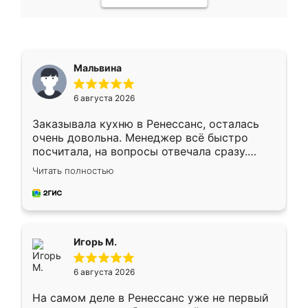
Мальвина
6 августа 2026
Заказывала кухню в Ренессанс, осталась
очень довольна. Менеджер всё быстро
посчитала, на вопросы отвечала сразу.
Замерщик приехал в субботу, подошёл к
Читать полностью
делу со всей ответственностью. Собрали
за день, ребята работали аккуратно, даже
пыли почти не было. Качество отличное,
ящики ходят плавно, ничего не скрипит.
Всё подошло как влитое.
Игорь М.
6 августа 2026
На самом деле в Ренессанс уже не первый