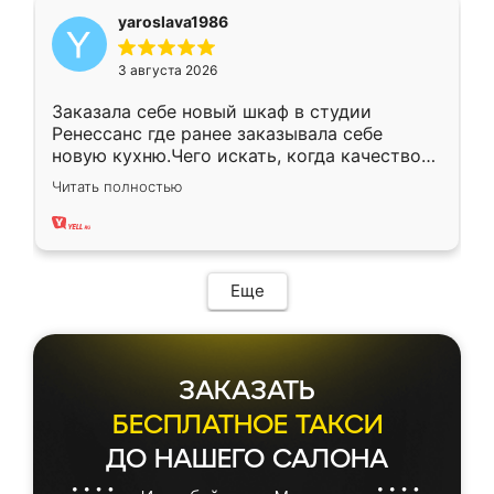
yaroslava1986
3 августа 2026
Заказала себе новый шкаф в студии
Ренессанс где ранее заказывала себе
новую кухню.Чего искать, когда качеством
вполне довольна. Служит кухня уже почти
Читать полностью
два года, нареканий нет.
Еще
ЗАКАЗАТЬ
БЕСПЛАТНОЕ ТАКСИ
ДО НАШЕГО САЛОНА