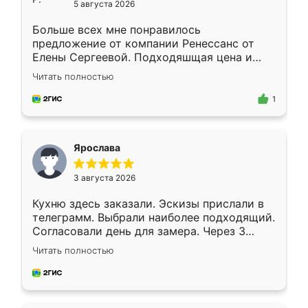
5 августа 2026
Больше всех мне понравилось
предложение от компании Ренессанс от
Елены Сергеевой. Подходяшщая цена и
короткие сроки изготовления. Приехавший
Читать полностью
для замера сотрудник Владислав
предложил по моему эскизу самый
1
подходящий вариант шкафа. Немного его
видоизменил, получилось даже лучше, чем
я хотела.
Ярослава
3 августа 2026
Кухню здесь заказали. Эскизы прислали в
телеграмм. Выбрали наиболее подходящий.
Согласовали день для замера. Через 3
недели кухня была уже готова. Остались
Читать полностью
довольны работой. Спасибо Ренессанс
мебель за качественную работу!