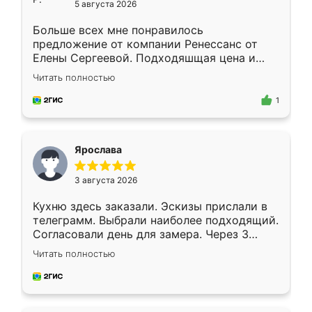
5 августа 2026
Больше всех мне понравилось
предложение от компании Ренессанс от
Елены Сергеевой. Подходяшщая цена и
короткие сроки изготовления. Приехавший
Читать полностью
для замера сотрудник Владислав
предложил по моему эскизу самый
1
подходящий вариант шкафа. Немного его
видоизменил, получилось даже лучше, чем
я хотела.
Ярослава
3 августа 2026
Кухню здесь заказали. Эскизы прислали в
телеграмм. Выбрали наиболее подходящий.
Согласовали день для замера. Через 3
недели кухня была уже готова. Остались
Читать полностью
довольны работой. Спасибо Ренессанс
мебель за качественную работу!