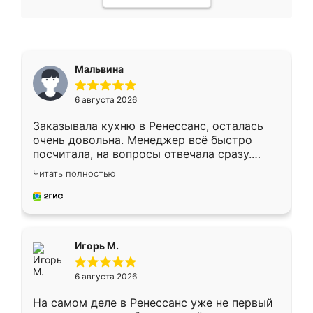
Мальвина
6 августа 2026
Заказывала кухню в Ренессанс, осталась
очень довольна. Менеджер всё быстро
посчитала, на вопросы отвечала сразу.
Замерщик приехал в субботу, подошёл к
Читать полностью
делу со всей ответственностью. Собрали
за день, ребята работали аккуратно, даже
пыли почти не было. Качество отличное,
ящики ходят плавно, ничего не скрипит.
Всё подошло как влитое.
Игорь М.
6 августа 2026
На самом деле в Ренессанс уже не первый