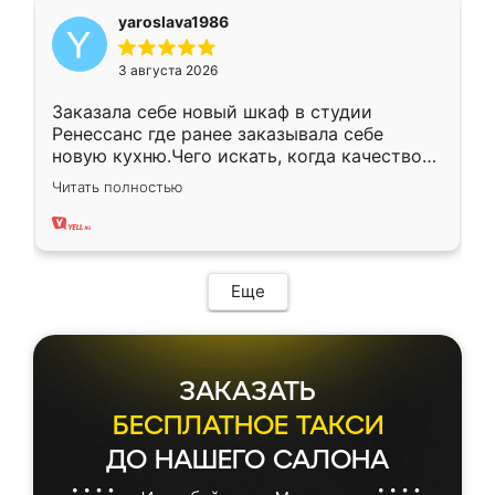
yaroslava1986
3 августа 2026
Заказала себе новый шкаф в студии
Ренессанс где ранее заказывала себе
новую кухню.Чего искать, когда качеством
вполне довольна. Служит кухня уже почти
Читать полностью
два года, нареканий нет.
Еще
ЗАКАЗАТЬ
БЕСПЛАТНОЕ ТАКСИ
ДО НАШЕГО САЛОНА