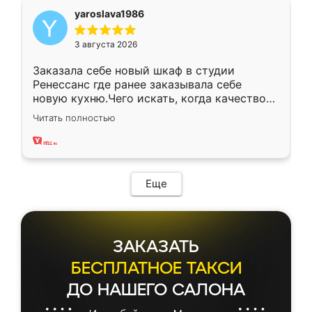
yaroslava1986
3 августа 2026
Заказала себе новый шкаф в студии
Ренессанс где ранее заказывала себе
новую кухню.Чего искать, когда качеством
вполне довольна. Служит кухня уже почти
Читать полностью
два года, нареканий нет.
Еще
ЗАКАЗАТЬ
БЕСПЛАТНОЕ ТАКСИ
ДО НАШЕГО САЛОНА