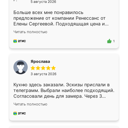
5 августа 2026
Больше всех мне понравилось
предложение от компании Ренессанс от
Елены Сергеевой. Подходяшщая цена и
короткие сроки изготовления. Приехавший
Читать полностью
для замера сотрудник Владислав
предложил по моему эскизу самый
1
подходящий вариант шкафа. Немного его
видоизменил, получилось даже лучше, чем
я хотела.
Ярослава
3 августа 2026
Кухню здесь заказали. Эскизы прислали в
телеграмм. Выбрали наиболее подходящий.
Согласовали день для замера. Через 3
недели кухня была уже готова. Остались
Читать полностью
довольны работой. Спасибо Ренессанс
мебель за качественную работу!