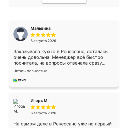
Мальвина
6 августа 2026
Заказывала кухню в Ренессанс, осталась
очень довольна. Менеджер всё быстро
посчитала, на вопросы отвечала сразу.
Замерщик приехал в субботу, подошёл к
Читать полностью
делу со всей ответственностью. Собрали
за день, ребята работали аккуратно, даже
пыли почти не было. Качество отличное,
ящики ходят плавно, ничего не скрипит.
Всё подошло как влитое.
Игорь М.
6 августа 2026
На самом деле в Ренессанс уже не первый