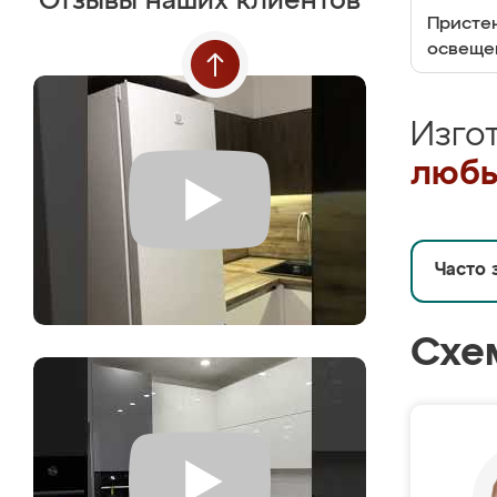
Отзывы наших клиентов
Пристен
освеще
Изго
любы
Часто 
Схе