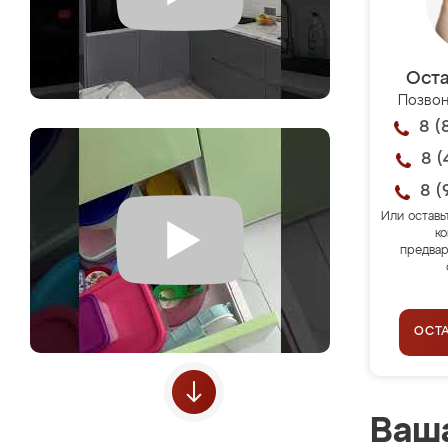
Оста
Позвон
8 (
8 (
8 (
Или оставь
ко
предвар
ОСТ
Ваша