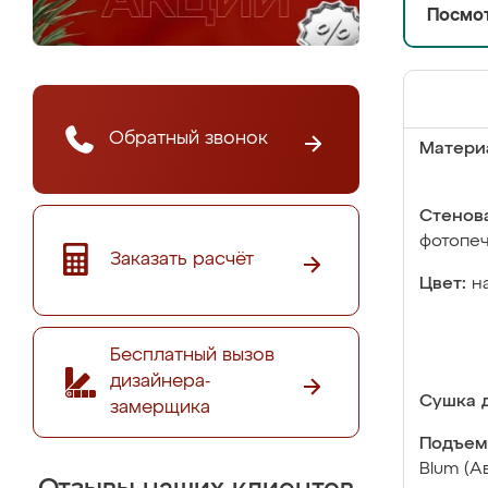
Посмот
Обратный звонок
Матери
Стенова
фотопе
Заказать расчёт
Цвет:
н
Бесплатный вызов
дизайнера-
Сушка д
замерщика
Подъем
Blum (А