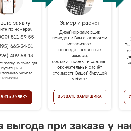
вьте заявку
Замер и расчет
ите по номерам
Дизайнер-замерщик
800) 511-89-55
приедет к Вам с каталогом
материалов,
Вы
495) 665-24-01
проведёт детальные
р
926) 409-68-13
замеры,
д
составит проект и сделает
з
те заявку на сайте для
окончательный расчёт
нсультации и
стоимости Вашей будущей
ительного расчёта
стоимости.
мебели.
ВЫЗВАТЬ ЗАМЕРЩИКА
АВИТЬ ЗАЯВКУ
 выгода при заказе у на