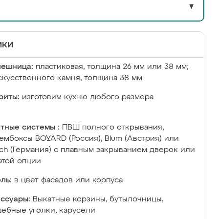
▼
ики
лешница:
пластиковая, толщина 26 мм или 38 мм;
скусственного камня, толщина 38 мм
риты:
изготовим кухню любого размера
тные системы :
ПВШ полного открывания,
ембоксы BOYARD (Россия), Blum (Австрия) или
ich (Германия) с плавным закрыванием дверок или
этой опции
ль:
в цвет фасадов или корпуса
ссуары:
Выкатные корзины, бутылочницы,
ебные уголки, карусели