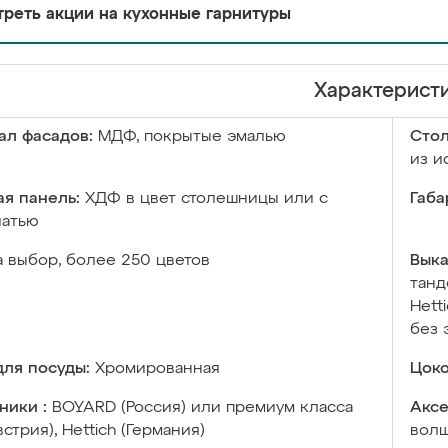
реть акции на кухонные гарнитуры
Характерист
ал фасадов:
МДФ, покрытые эмалью
Сто
из и
я панель:
ХДФ в цвет столешницы или с
Габа
чатью
а выбор, более 250 цветов
Выка
танд
Hett
без 
ля посуды:
Хромированная
Цоко
ники :
BOYARD (Россия) или премиум класса
Аксе
встрия), Hettich (Германия)
волш