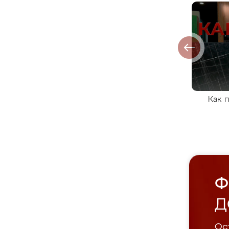
Как 
Ф
Д
Ост