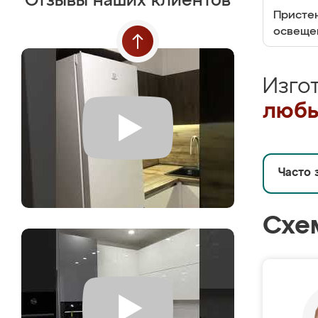
Отзывы наших клиентов
Пристен
освеще
Изго
любы
Часто 
Схе