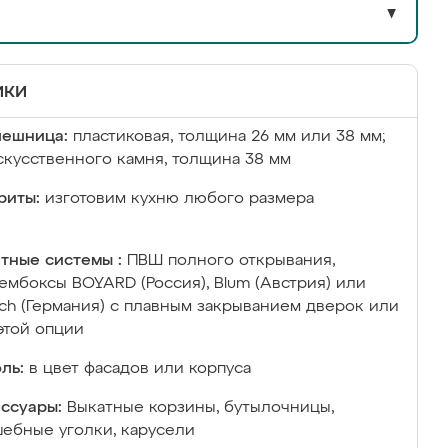
▼
ики
лешница:
пластиковая, толщина 26 мм или 38 мм;
скусственного камня, толщина 38 мм
риты:
изготовим кухню любого размера
тные системы :
ПВШ полного открывания,
ембоксы BOYARD (Россия), Blum (Австрия) или
ich (Германия) с плавным закрыванием дверок или
этой опции
ль:
в цвет фасадов или корпуса
ссуары:
Выкатные корзины, бутылочницы,
ебные уголки, карусели