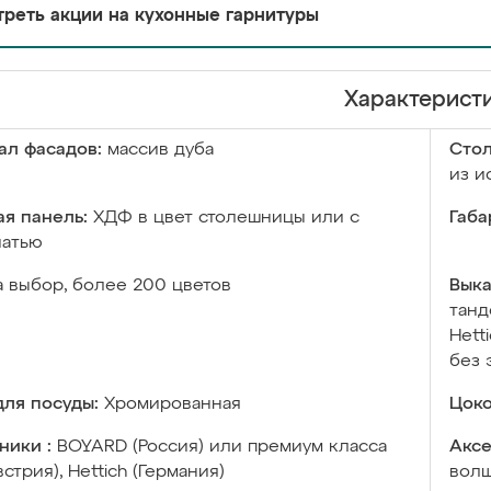
реть акции на кухонные гарнитуры
Характерист
ал фасадов:
массив дуба
Сто
из и
я панель:
ХДФ в цвет столешницы или с
Габа
чатью
а выбор, более 200 цветов
Выка
танд
Hett
без 
ля посуды:
Хромированная
Цоко
ники :
BOYARD (Россия) или премиум класса
Аксе
встрия), Hettich (Германия)
волш