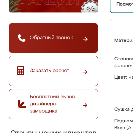
Посмот
Обратный звонок
Матери
Стенова
фотопе
Заказать расчёт
Цвет:
н
Бесплатный вызов
дизайнера-
Сушка д
замерщика
Подъем
Blum (А