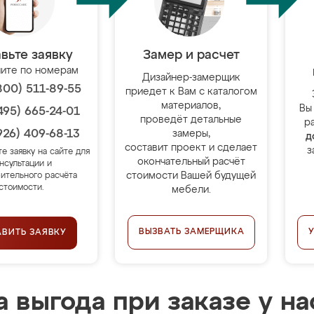
вьте заявку
Замер и расчет
ите по номерам
Дизайнер-замерщик
800) 511-89-55
приедет к Вам с каталогом
материалов,
Вы
495) 665-24-01
проведёт детальные
р
926) 409-68-13
замеры,
д
составит проект и сделает
з
те заявку на сайте для
окончательный расчёт
нсультации и
стоимости Вашей будущей
ительного расчёта
стоимости.
мебели.
ВЫЗВАТЬ ЗАМЕРЩИКА
АВИТЬ ЗАЯВКУ
 выгода при заказе у на