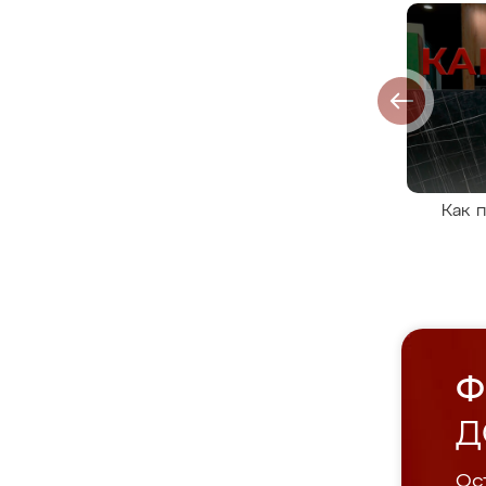
Как 
Ф
Д
Ост