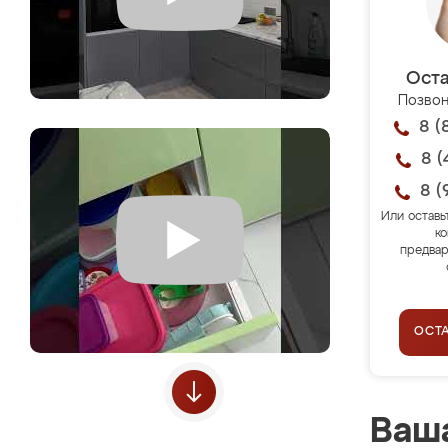
Оста
Позвон
8 (
8 (
8 (
Или оставь
ко
предвар
ОСТ
Ваша