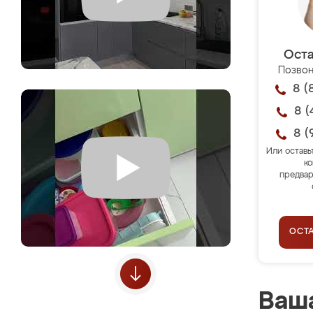
Оста
Позвон
8 (
8 (
8 (
Или оставь
ко
предвар
ОСТ
Ваша