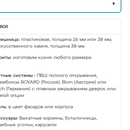
▼
ики
лешница:
пластиковая, толщина 26 мм или 38 мм;
скусственного камня, толщина 38 мм
риты:
изготовим кухню любого размера
тные системы :
ПВШ полного открывания,
ембоксы BOYARD (Россия), Blum (Австрия) или
ich (Германия) с плавным закрыванием дверок или
этой опции
ль:
в цвет фасадов или корпуса
ссуары:
Выкатные корзины, бутылочницы,
ебные уголки, карусели