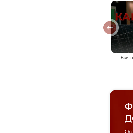
Как 
Ф
Д
Ост