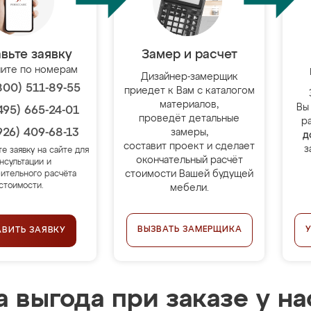
вьте заявку
Замер и расчет
ите по номерам
Дизайнер-замерщик
800) 511-89-55
приедет к Вам с каталогом
материалов,
Вы
495) 665-24-01
проведёт детальные
р
926) 409-68-13
замеры,
д
составит проект и сделает
з
те заявку на сайте для
окончательный расчёт
нсультации и
стоимости Вашей будущей
ительного расчёта
стоимости.
мебели.
ВЫЗВАТЬ ЗАМЕРЩИКА
АВИТЬ ЗАЯВКУ
 выгода при заказе у на