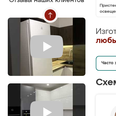
Отзывы наших клиентов
Пристен
освеще
Изго
любы
Часто 
Схе