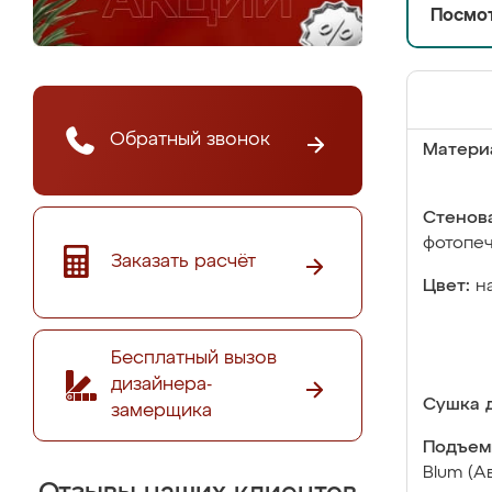
Посмот
Обратный звонок
Матери
Стенова
фотопе
Заказать расчёт
Цвет:
н
Бесплатный вызов
дизайнера-
Сушка д
замерщика
Подъем
Blum (А