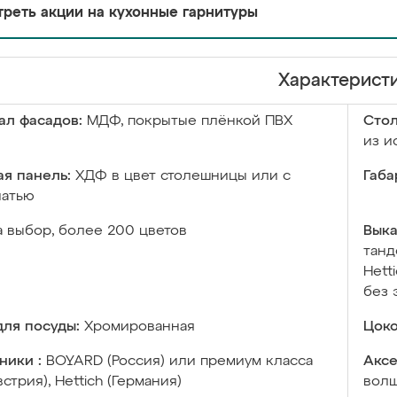
реть акции на кухонные гарнитуры
Характерист
ал фасадов:
МДФ, покрытые плёнкой ПВХ
Сто
из и
я панель:
ХДФ в цвет столешницы или с
Габа
чатью
а выбор, более 200 цветов
Выка
танд
Hett
без 
ля посуды:
Хромированная
Цоко
ники :
BOYARD (Россия) или премиум класса
Аксе
встрия), Hettich (Германия)
волш