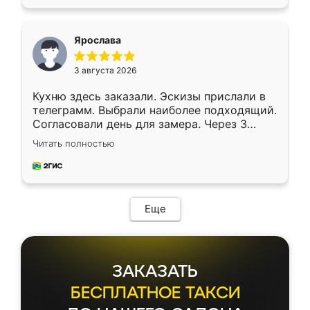
подходящий вариант шкафа. Немного его
видоизменил, получилось даже лучше, чем
я хотела.
Ярослава
3 августа 2026
Кухню здесь заказали. Эскизы прислали в
телеграмм. Выбрали наиболее подходящий.
Согласовали день для замера. Через 3
недели кухня была уже готова. Остались
Читать полностью
довольны работой. Спасибо Ренессанс
мебель за качественную работу!
Еще
ЗАКАЗАТЬ
БЕСПЛАТНОЕ ТАКСИ