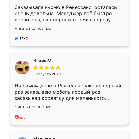
Заказывала кухню в Ренессанс, осталась
очень довольна. Менеджер всё быстро
посчитала, на вопросы отвечала сразу.
Замерщик приехал в субботу, подошёл к
Читать полностью
делу со всей ответственностью. Собрали
за день, ребята работали аккуратно, даже
пыли почти не было. Качество отличное,
ящики ходят плавно, ничего не скрипит.
Всё подошло как влитое.
Игорь М.
6 августа 2026
На самом деле в Ренессанс уже не первый
раз заказываю мебель первый раз
заказывал кроватку для маленького
ребёнка при его рождении ,во второй раз
Читать полностью
заказал шкаф-купе. По качеству очень
хорошее сборка достаточно быстрая,
также адекватные цены. До этого
сравнивал с разными конкурентами в этом
сегменте ,выбор у конкурентов куда
Мальвина