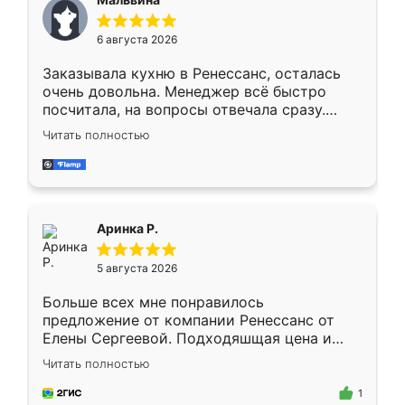
меньше, здесь же он более разнообразный.
Мне нравится ,если что-то потребуется из
6 августа 2026
мебели буду заказывать только здесь.
Заказывала кухню в Ренессанс, осталась
очень довольна. Менеджер всё быстро
посчитала, на вопросы отвечала сразу.
Замерщик приехал в субботу, подошёл к
Читать полностью
делу со всей ответственностью. Собрали
за день, ребята работали аккуратно, даже
пыли почти не было. Качество отличное,
ящики ходят плавно, ничего не скрипит.
Всё подошло как влитое.
Аринка Р.
5 августа 2026
Больше всех мне понравилось
предложение от компании Ренессанс от
Елены Сергеевой. Подходяшщая цена и
короткие сроки изготовления. Приехавший
Читать полностью
для замера сотрудник Владислав
предложил по моему эскизу самый
1