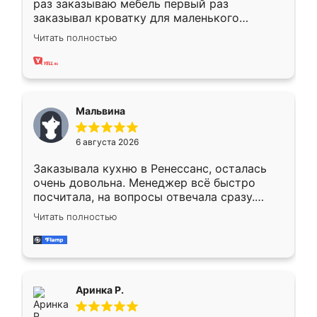
раз заказываю мебель первый раз
заказывал кроватку для маленького
ребёнка при его рождении ,во второй раз
Читать полностью
заказал шкаф-купе. По качеству очень
хорошее сборка достаточно быстрая,
также адекватные цены. До этого
сравнивал с разными конкурентами в этом
сегменте ,выбор у конкурентов куда
Мальвина
меньше, здесь же он более разнообразный.
Мне нравится ,если что-то потребуется из
6 августа 2026
мебели буду заказывать только здесь.
Заказывала кухню в Ренессанс, осталась
очень довольна. Менеджер всё быстро
посчитала, на вопросы отвечала сразу.
Замерщик приехал в субботу, подошёл к
Читать полностью
делу со всей ответственностью. Собрали
за день, ребята работали аккуратно, даже
пыли почти не было. Качество отличное,
ящики ходят плавно, ничего не скрипит.
Всё подошло как влитое.
Аринка Р.