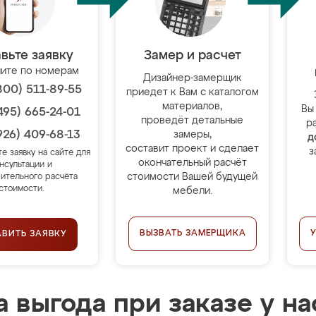
вьте заявку
Замер и расчет
ите по номерам
Дизайнер-замерщик
800) 511-89-55
приедет к Вам с каталогом
материалов,
Вы
495) 665-24-01
проведёт детальные
р
926) 409-68-13
замеры,
д
составит проект и сделает
з
те заявку на сайте для
окончательный расчёт
нсультации и
стоимости Вашей будущей
ительного расчёта
стоимости.
мебели.
ВЫЗВАТЬ ЗАМЕРЩИКА
АВИТЬ ЗАЯВКУ
 выгода при заказе у на