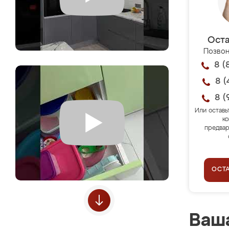
Оста
Позвон
8 (
8 (
8 (
Или оставь
ко
предвар
ОСТ
Ваша