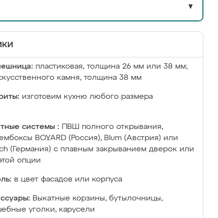
▼
ики
лешница:
пластиковая, толщина 26 мм или 38 мм;
скусственного камня, толщина 38 мм
риты:
изготовим кухню любого размера
тные системы :
ПВШ полного открывания,
ембоксы BOYARD (Россия), Blum (Австрия) или
ich (Германия) с плавным закрыванием дверок или
этой опции
ль:
в цвет фасадов или корпуса
ссуары:
Выкатные корзины, бутылочницы,
ебные уголки, карусели