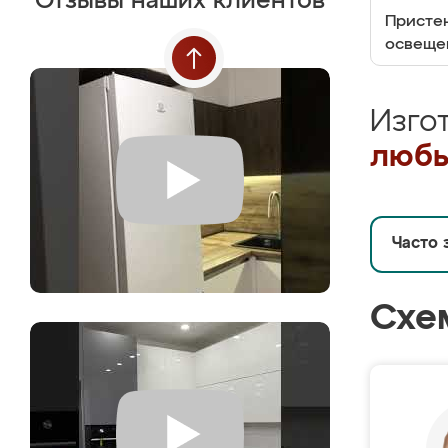
Отзывы наших клиентов
Пристен
освеще
Изго
любы
Часто 
Схе