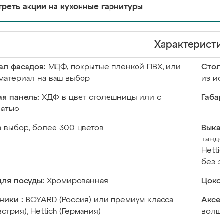
реть акции на кухонные гарнитуры
Характерист
ал фасадов:
МДФ, покрытые плёнкой ПВХ, или
Сто
материал на ваш выбор
из и
я панель:
ХДФ в цвет столешницы или с
Габа
чатью
а выбор, более 300 цветов
Выка
танд
Hett
без 
ля посуды:
Хромированная
Цоко
ники :
BOYARD (Россия) или премиум класса
Аксе
встрия), Hettich (Германия)
волш