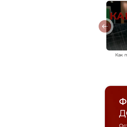
Как 
Ф
Д
Ост