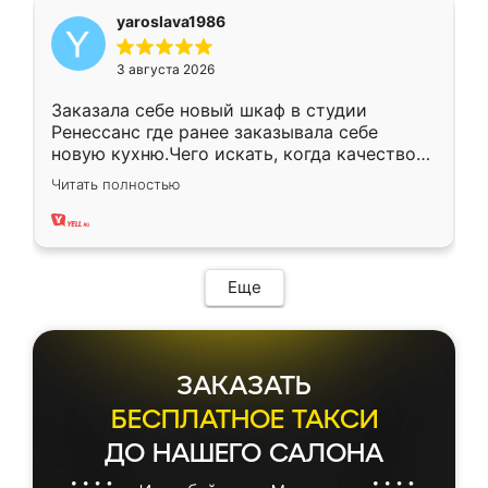
yaroslava1986
3 августа 2026
Заказала себе новый шкаф в студии
Ренессанс где ранее заказывала себе
новую кухню.Чего искать, когда качеством
вполне довольна. Служит кухня уже почти
Читать полностью
два года, нареканий нет.
Еще
ЗАКАЗАТЬ
БЕСПЛАТНОЕ ТАКСИ
ДО НАШЕГО САЛОНА