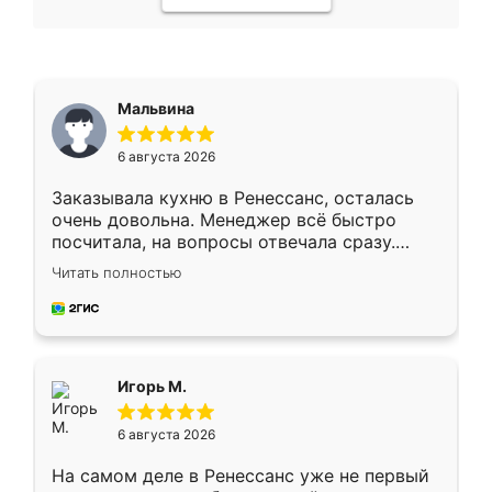
Мальвина
6 августа 2026
Заказывала кухню в Ренессанс, осталась
очень довольна. Менеджер всё быстро
посчитала, на вопросы отвечала сразу.
Замерщик приехал в субботу, подошёл к
Читать полностью
делу со всей ответственностью. Собрали
за день, ребята работали аккуратно, даже
пыли почти не было. Качество отличное,
ящики ходят плавно, ничего не скрипит.
Всё подошло как влитое.
Игорь М.
6 августа 2026
На самом деле в Ренессанс уже не первый