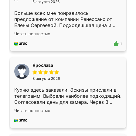
5 августа 2026
Больше всех мне понравилось
предложение от компании Ренессанс от
Елены Сергеевой. Подходяшщая цена и
короткие сроки изготовления. Приехавший
Читать полностью
для замера сотрудник Владислав
предложил по моему эскизу самый
1
подходящий вариант шкафа. Немного его
видоизменил, получилось даже лучше, чем
я хотела.
Ярослава
3 августа 2026
Кухню здесь заказали. Эскизы прислали в
телеграмм. Выбрали наиболее подходящий.
Согласовали день для замера. Через 3
недели кухня была уже готова. Остались
Читать полностью
довольны работой. Спасибо Ренессанс
мебель за качественную работу!