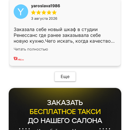
yaroslava1986
3 августа 2026
Заказала себе новый шкаф в студии
Ренессанс где ранее заказывала себе
новую кухню.Чего искать, когда качеством
вполне довольна. Служит кухня уже почти
Читать полностью
два года, нареканий нет.
Еще
ЗАКАЗАТЬ
БЕСПЛАТНОЕ ТАКСИ
ДО НАШЕГО САЛОНА