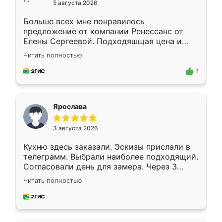
5 августа 2026
Больше всех мне понравилось
предложение от компании Ренессанс от
Елены Сергеевой. Подходяшщая цена и
короткие сроки изготовления. Приехавший
Читать полностью
для замера сотрудник Владислав
предложил по моему эскизу самый
1
подходящий вариант шкафа. Немного его
видоизменил, получилось даже лучше, чем
я хотела.
Ярослава
3 августа 2026
Кухню здесь заказали. Эскизы прислали в
телеграмм. Выбрали наиболее подходящий.
Согласовали день для замера. Через 3
недели кухня была уже готова. Остались
Читать полностью
довольны работой. Спасибо Ренессанс
мебель за качественную работу!