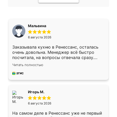
Мальвина
6 августа 2026
Заказывала кухню в Ренессанс, осталась
очень довольна. Менеджер всё быстро
посчитала, на вопросы отвечала сразу.
Замерщик приехал в субботу, подошёл к
Читать полностью
делу со всей ответственностью. Собрали
за день, ребята работали аккуратно, даже
пыли почти не было. Качество отличное,
ящики ходят плавно, ничего не скрипит.
Всё подошло как влитое.
Игорь М.
6 августа 2026
На самом деле в Ренессанс уже не первый