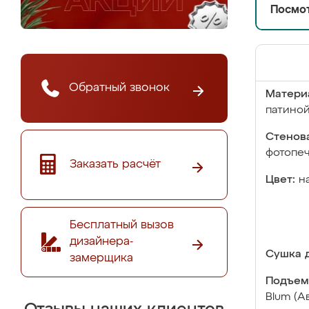
Посмот
Обратный звонок
Матери
патино
Стенова
фотопе
Заказать расчёт
Цвет:
н
Бесплатный вызов
дизайнера-
Сушка д
замерщика
Подъем
Blum (А