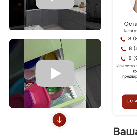
Оста
Позвон
8 (
8 (
8 (
Или оставь
ко
предвар
ОСТ
Ваша