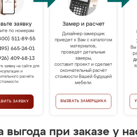
вьте заявку
Замер и расчет
ите по номерам
Дизайнер-замерщик
800) 511-89-55
приедет к Вам с каталогом
материалов,
Вы
495) 665-24-01
проведёт детальные
р
926) 409-68-13
замеры,
д
составит проект и сделает
з
те заявку на сайте для
окончательный расчёт
нсультации и
стоимости Вашей будущей
ительного расчёта
стоимости.
мебели.
ВЫЗВАТЬ ЗАМЕРЩИКА
АВИТЬ ЗАЯВКУ
 выгода при заказе у на