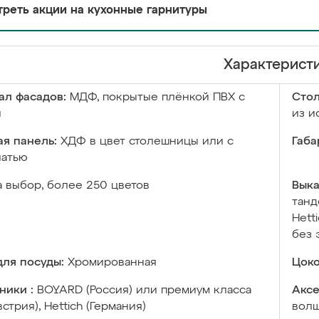
реть акции на кухонные гарнитуры
Характерист
ал фасадов:
МДФ, покрытые плёнкой ПВХ с
Сто
й
из и
я панель:
ХДФ в цвет столешницы или с
Габа
чатью
а выбор, более 250 цветов
Выка
танд
Hett
без 
ля посуды:
Хромированная
Цоко
ники :
BOYARD (Россия) или премиум класса
Аксе
встрия), Hettich (Германия)
волш