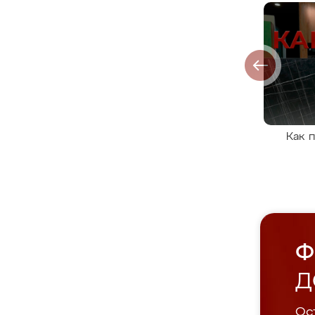
Как 
Ф
Д
Ост