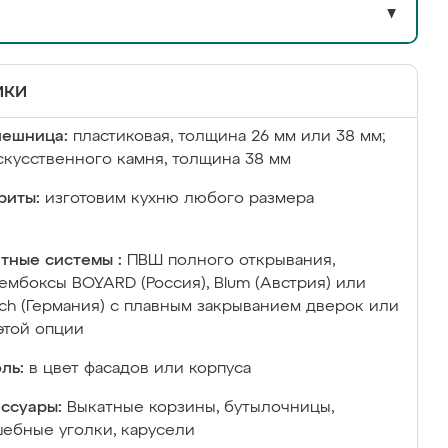
▼
ики
лешница:
пластиковая, толщина 26 мм или 38 мм;
скусственного камня, толщина 38 мм
риты:
изготовим кухню любого размера
тные системы :
ПВШ полного открывания,
ембоксы BOYARD (Россия), Blum (Австрия) или
ich (Германия) с плавным закрыванием дверок или
этой опции
ль:
в цвет фасадов или корпуса
ссуары:
Выкатные корзины, бутылочницы,
ебные уголки, карусели