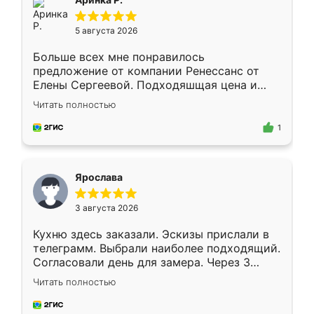
5 августа 2026
Больше всех мне понравилось
предложение от компании Ренессанс от
Елены Сергеевой. Подходяшщая цена и
короткие сроки изготовления. Приехавший
Читать полностью
для замера сотрудник Владислав
предложил по моему эскизу самый
1
подходящий вариант шкафа. Немного его
видоизменил, получилось даже лучше, чем
я хотела.
Ярослава
3 августа 2026
Кухню здесь заказали. Эскизы прислали в
телеграмм. Выбрали наиболее подходящий.
Согласовали день для замера. Через 3
недели кухня была уже готова. Остались
Читать полностью
довольны работой. Спасибо Ренессанс
мебель за качественную работу!