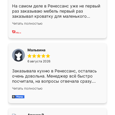
На самом деле в Ренессанс уже не первый
раз заказываю мебель первый раз
заказывал кроватку для маленького
ребёнка при его рождении ,во второй раз
Читать полностью
заказал шкаф-купе. По качеству очень
хорошее сборка достаточно быстрая,
также адекватные цены. До этого
сравнивал с разными конкурентами в этом
сегменте ,выбор у конкурентов куда
Мальвина
меньше, здесь же он более разнообразный.
Мне нравится ,если что-то потребуется из
6 августа 2026
мебели буду заказывать только здесь.
Заказывала кухню в Ренессанс, осталась
очень довольна. Менеджер всё быстро
посчитала, на вопросы отвечала сразу.
Замерщик приехал в субботу, подошёл к
Читать полностью
делу со всей ответственностью. Собрали
за день, ребята работали аккуратно, даже
пыли почти не было. Качество отличное,
ящики ходят плавно, ничего не скрипит.
Всё подошло как влитое.
Аринка Р.