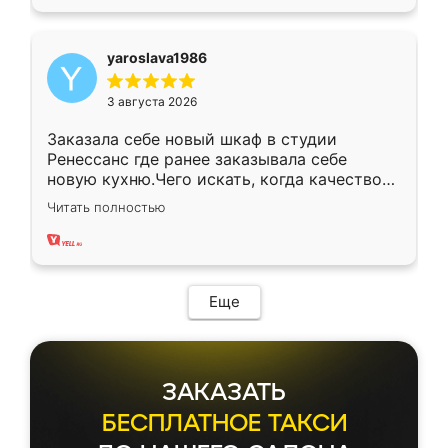
yaroslava1986
3 августа 2026
Заказала себе новый шкаф в студии
Ренессанс где ранее заказывала себе
новую кухню.Чего искать, когда качеством
вполне довольна. Служит кухня уже почти
Читать полностью
два года, нареканий нет.
Еще
ЗАКАЗАТЬ
БЕСПЛАТНОЕ ТАКСИ