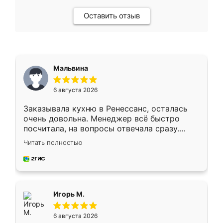
Оставить отзыв
Мальвина
6 августа 2026
Заказывала кухню в Ренессанс, осталась
очень довольна. Менеджер всё быстро
посчитала, на вопросы отвечала сразу.
Замерщик приехал в субботу, подошёл к
Читать полностью
делу со всей ответственностью. Собрали
за день, ребята работали аккуратно, даже
пыли почти не было. Качество отличное,
ящики ходят плавно, ничего не скрипит.
Всё подошло как влитое.
Игорь М.
6 августа 2026