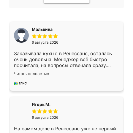
Мальвина
6 августа 2026
Заказывала кухню в Ренессанс, осталась
очень довольна. Менеджер всё быстро
посчитала, на вопросы отвечала сразу.
Замерщик приехал в субботу, подошёл к
Читать полностью
делу со всей ответственностью. Собрали
за день, ребята работали аккуратно, даже
пыли почти не было. Качество отличное,
ящики ходят плавно, ничего не скрипит.
Всё подошло как влитое.
Игорь М.
6 августа 2026
На самом деле в Ренессанс уже не первый