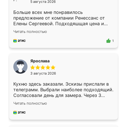
5 августа 2026
Больше всех мне понравилось
предложение от компании Ренессанс от
Елены Сергеевой. Подходяшщая цена и
короткие сроки изготовления. Приехавший
Читать полностью
для замера сотрудник Владислав
предложил по моему эскизу самый
1
подходящий вариант шкафа. Немного его
видоизменил, получилось даже лучше, чем
я хотела.
Ярослава
3 августа 2026
Кухню здесь заказали. Эскизы прислали в
телеграмм. Выбрали наиболее подходящий.
Согласовали день для замера. Через 3
недели кухня была уже готова. Остались
Читать полностью
довольны работой. Спасибо Ренессанс
мебель за качественную работу!