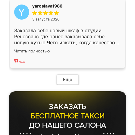
yaroslava1986
3 августа 2026
Заказала себе новый шкаф в студии
Ренессанс где ранее заказывала себе
новую кухню.Чего искать, когда качеством
вполне довольна. Служит кухня уже почти
Читать полностью
два года, нареканий нет.
Еще
ЗАКАЗАТЬ
БЕСПЛАТНОЕ ТАКСИ
ДО НАШЕГО САЛОНА