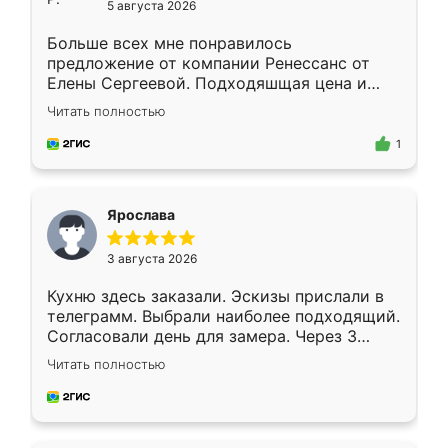
5 августа 2026
Больше всех мне понравилось
предложение от компании Ренессанс от
Елены Сергеевой. Подходяшщая цена и
короткие сроки изготовления. Приехавший
Читать полностью
для замера сотрудник Владислав
предложил по моему эскизу самый
1
подходящий вариант шкафа. Немного его
видоизменил, получилось даже лучше, чем
я хотела.
Ярослава
3 августа 2026
Кухню здесь заказали. Эскизы прислали в
телеграмм. Выбрали наиболее подходящий.
Согласовали день для замера. Через 3
недели кухня была уже готова. Остались
Читать полностью
довольны работой. Спасибо Ренессанс
мебель за качественную работу!