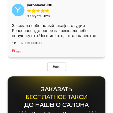
yaroslava1986
3 августа 2026
Заказала себе новый шкаф в студии
Ренессанс где ранее заказывала себе
новую кухню.Чего искать, когда качеством
вполне довольна. Служит кухня уже почти
Читать полностью
два года, нареканий нет.
Еще
ЗАКАЗАТЬ
БЕСПЛАТНОЕ ТАКСИ
ДО НАШЕГО САЛОНА