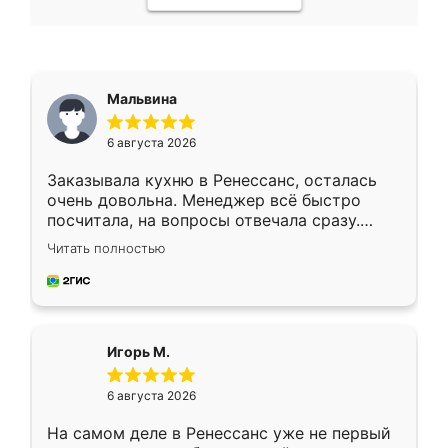
Мальвина
6 августа 2026
Заказывала кухню в Ренессанс, осталась
очень довольна. Менеджер всё быстро
посчитала, на вопросы отвечала сразу.
Замерщик приехал в субботу, подошёл к
Читать полностью
делу со всей ответственностью. Собрали
за день, ребята работали аккуратно, даже
пыли почти не было. Качество отличное,
ящики ходят плавно, ничего не скрипит.
Всё подошло как влитое.
Игорь М.
6 августа 2026
На самом деле в Ренессанс уже не первый