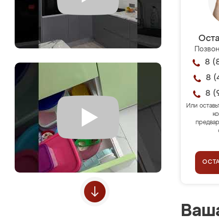
Оста
Позвон
8 (
8 (
8 (
Или оставь
ко
предвар
ОСТ
Ваша