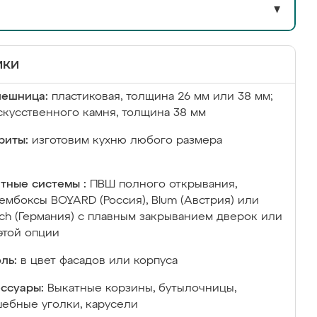
▼
ики
лешница:
пластиковая, толщина 26 мм или 38 мм;
скусственного камня, толщина 38 мм
риты:
изготовим кухню любого размера
тные системы :
ПВШ полного открывания,
ембоксы BOYARD (Россия), Blum (Австрия) или
ich (Германия) с плавным закрыванием дверок или
этой опции
ль:
в цвет фасадов или корпуса
ссуары:
Выкатные корзины, бутылочницы,
ебные уголки, карусели