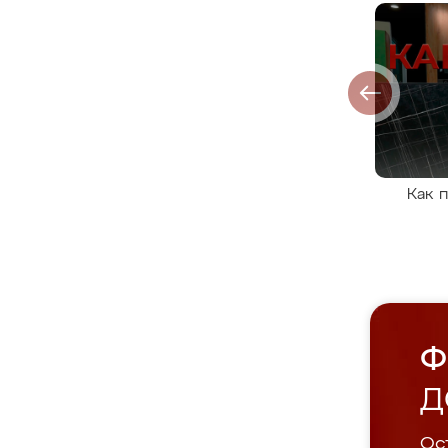
Как 
Ф
Д
Ост