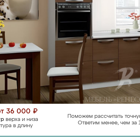
от 36 000 ₽
Поможем рассчитать точну
тр
верха и низа
Ответим менее, чем за 
тура в длину