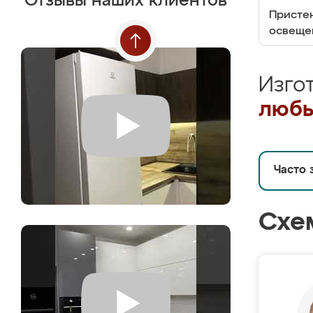
Отзывы наших клиентов
Пристен
освеще
Изго
любы
Часто 
Схе