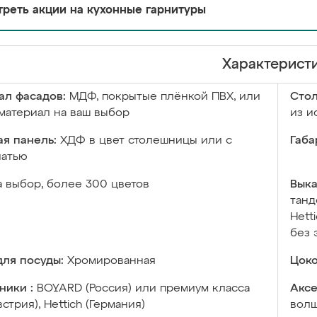
реть акции на кухонные гарнитуры
Характерист
ал фасадов:
МДФ, покрытые плёнкой ПВХ, или
Сто
материал на ваш выбор
из и
я панель:
ХДФ в цвет столешницы или с
Габа
чатью
а выбор, более 300 цветов
Выка
танд
Hett
без 
ля посуды:
Хромированная
Цоко
ники :
BOYARD (Россия) или премиум класса
Аксе
встрия), Hettich (Германия)
волш