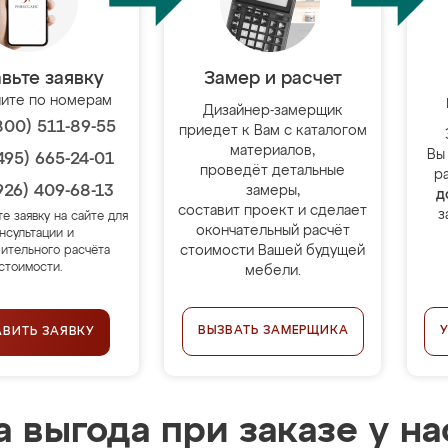
вьте заявку
Замер и расчет
ите по номерам
Дизайнер-замерщик
800) 511-89-55
приедет к Вам с каталогом
материалов,
Вы
495) 665-24-01
проведёт детальные
р
926) 409-68-13
замеры,
д
составит проект и сделает
з
те заявку на сайте для
окончательный расчёт
нсультации и
стоимости Вашей будущей
ительного расчёта
стоимости.
мебели.
ВЫЗВАТЬ ЗАМЕРЩИКА
АВИТЬ ЗАЯВКУ
 выгода при заказе у на