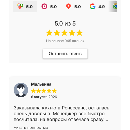
5.0
5.0
5.0
4.9
5.0
5.0
из 5
На основе
945
оценок
Оставить отзыв
Мальвина
6 августа 2026
Заказывала кухню в Ренессанс, осталась
очень довольна. Менеджер всё быстро
посчитала, на вопросы отвечала сразу.
Замерщик приехал в субботу, подошёл к
Читать полностью