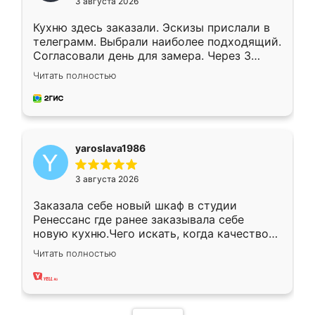
3 августа 2026
Кухню здесь заказали. Эскизы прислали в
телеграмм. Выбрали наиболее подходящий.
Согласовали день для замера. Через 3
недели кухня была уже готова. Остались
Читать полностью
довольны работой. Спасибо Ренессанс
мебель за качественную работу!
yaroslava1986
3 августа 2026
Заказала себе новый шкаф в студии
Ренессанс где ранее заказывала себе
новую кухню.Чего искать, когда качеством
вполне довольна. Служит кухня уже почти
Читать полностью
два года, нареканий нет.