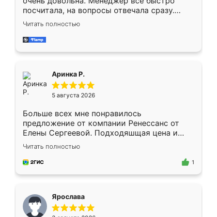
очень довольна. Менеджер всё быстро
посчитала, на вопросы отвечала сразу.
Замерщик приехал в субботу, подошёл к
Читать полностью
делу со всей ответственностью. Собрали
за день, ребята работали аккуратно, даже
пыли почти не было. Качество отличное,
ящики ходят плавно, ничего не скрипит.
Всё подошло как влитое.
Аринка Р.
5 августа 2026
Больше всех мне понравилось
предложение от компании Ренессанс от
Елены Сергеевой. Подходяшщая цена и
короткие сроки изготовления. Приехавший
Читать полностью
для замера сотрудник Владислав
предложил по моему эскизу самый
1
подходящий вариант шкафа. Немного его
видоизменил, получилось даже лучше, чем
я хотела.
Ярослава