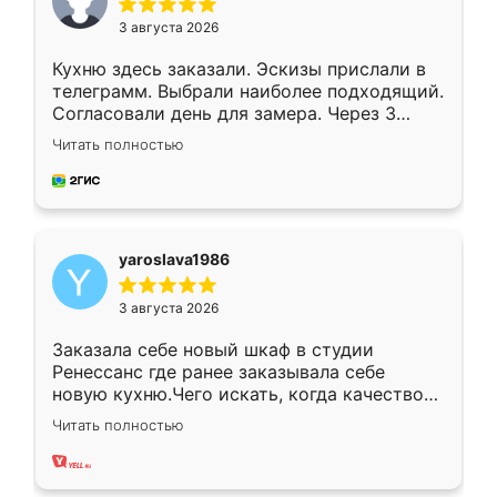
3 августа 2026
Кухню здесь заказали. Эскизы прислали в
телеграмм. Выбрали наиболее подходящий.
Согласовали день для замера. Через 3
недели кухня была уже готова. Остались
Читать полностью
довольны работой. Спасибо Ренессанс
мебель за качественную работу!
yaroslava1986
3 августа 2026
Заказала себе новый шкаф в студии
Ренессанс где ранее заказывала себе
новую кухню.Чего искать, когда качеством
вполне довольна. Служит кухня уже почти
Читать полностью
два года, нареканий нет.