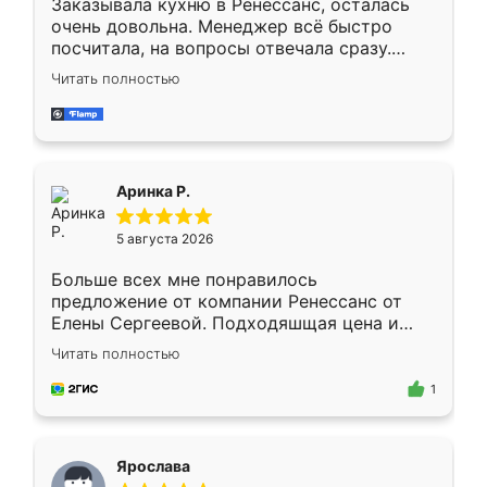
Заказывала кухню в Ренессанс, осталась
очень довольна. Менеджер всё быстро
посчитала, на вопросы отвечала сразу.
Замерщик приехал в субботу, подошёл к
Читать полностью
делу со всей ответственностью. Собрали
за день, ребята работали аккуратно, даже
пыли почти не было. Качество отличное,
ящики ходят плавно, ничего не скрипит.
Всё подошло как влитое.
Аринка Р.
5 августа 2026
Больше всех мне понравилось
предложение от компании Ренессанс от
Елены Сергеевой. Подходяшщая цена и
короткие сроки изготовления. Приехавший
Читать полностью
для замера сотрудник Владислав
предложил по моему эскизу самый
1
подходящий вариант шкафа. Немного его
видоизменил, получилось даже лучше, чем
я хотела.
Ярослава