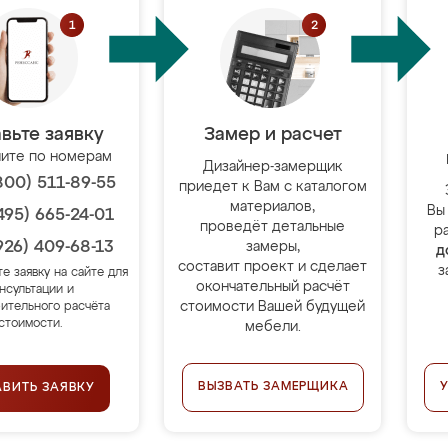
вьте заявку
Замер и расчет
ите по номерам
Дизайнер-замерщик
800) 511-89-55
приедет к Вам с каталогом
материалов,
Вы
495) 665-24-01
проведёт детальные
р
926) 409-68-13
замеры,
д
составит проект и сделает
з
те заявку на сайте для
окончательный расчёт
нсультации и
стоимости Вашей будущей
ительного расчёта
стоимости.
мебели.
ВЫЗВАТЬ ЗАМЕРЩИКА
АВИТЬ ЗАЯВКУ