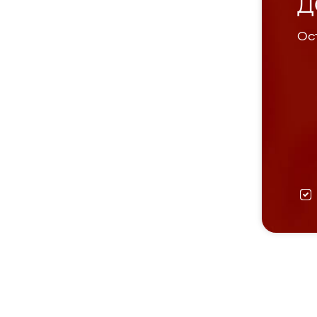
Д
Ост