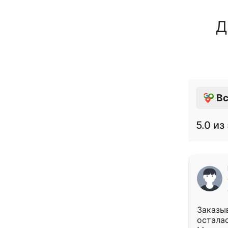
Д
Вс
5.0
из 
Заказыв
осталас