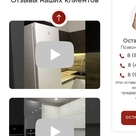
Отзывы наших клиентов
Оста
Позвон
8 (
8 (
8 (
Или оставь
ко
предвар
ОСТ