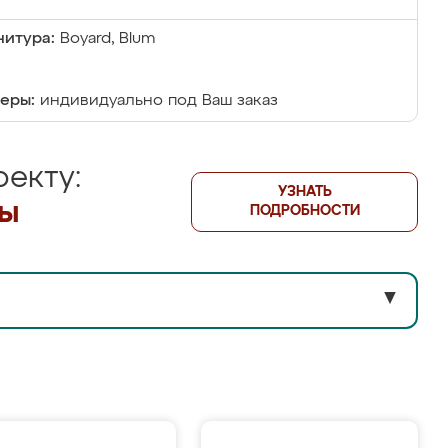
итура:
Boyard, Blum
еры:
индивидуально под Ваш заказ
екту:
УЗНАТЬ
лы
ПОДРОБНОСТИ
▼