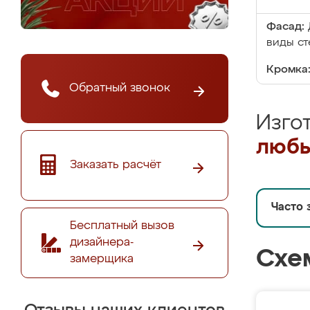
Фасад:
виды ст
Кромка
Обратный звонок
Изго
любы
Заказать расчёт
Часто 
Бесплатный вызов
дизайнера-
Схе
замерщика