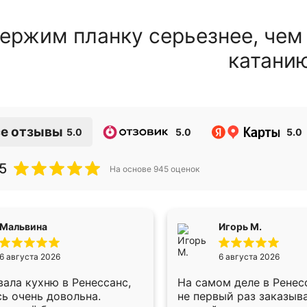
ержим планку серьезнее, чем
катани
е отзывы
5.0
5.0
5.0
5
На основе
945
оценок
Мальвина
Игорь М.
6 августа 2026
6 августа 2026
ала кухню в Ренессанс,
На самом деле в Ренес
ь очень довольна.
не первый раз заказыв