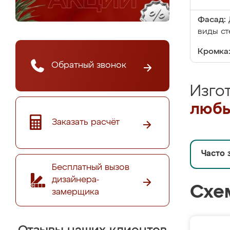
Фасад:
виды ст
Кромка
Обратный звонок
Изго
любы
Заказать расчёт
Часто 
Бесплатный вызов
дизайнера-
Схе
замерщика