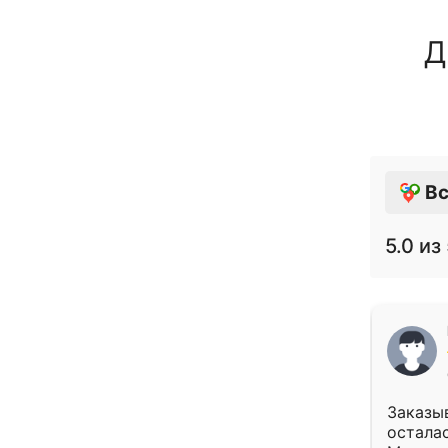
Д
Вс
5.0
из 
Заказыв
осталас