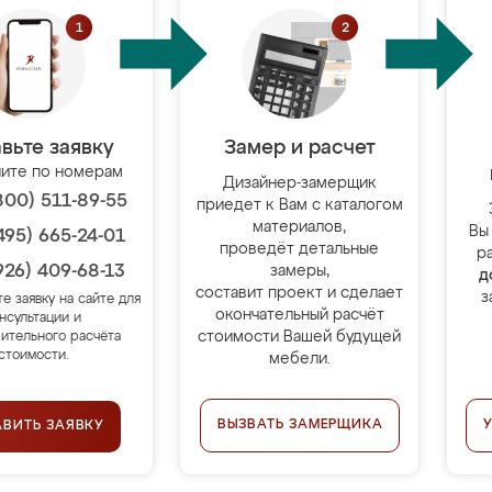
вьте заявку
Замер и расчет
ите по номерам
Дизайнер-замерщик
800) 511-89-55
приедет к Вам с каталогом
материалов,
Вы
495) 665-24-01
проведёт детальные
р
926) 409-68-13
замеры,
д
составит проект и сделает
з
те заявку на сайте для
окончательный расчёт
нсультации и
стоимости Вашей будущей
ительного расчёта
стоимости.
мебели.
ВЫЗВАТЬ ЗАМЕРЩИКА
АВИТЬ ЗАЯВКУ