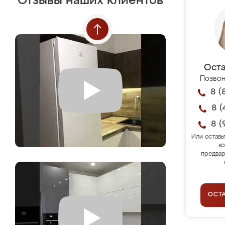
Отзывы наших клиентов
Оста
Позвон
8 (
8 (
8 (
Или оставь
ко
предвар
ОСТ