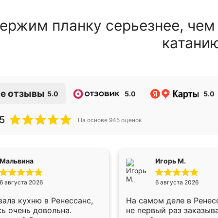
ержим планку серьезнее, чем
катани
е отзывы
5.0
5.0
5.0
5
На основе
945
оценок
Мальвина
Игорь М.
6 августа 2026
6 августа 2026
ала кухню в Ренессанс,
На самом деле в Ренес
ь очень довольна.
не первый раз заказыв