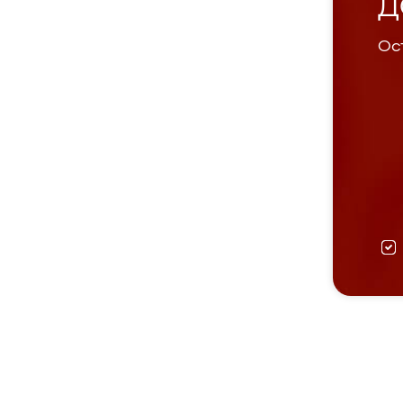
Д
Ост