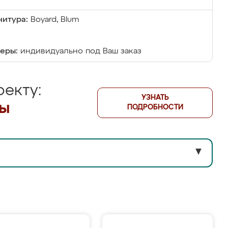
итура:
Boyard, Blum
еры:
индивидуально под Ваш заказ
екту:
УЗНАТЬ
лы
ПОДРОБНОСТИ
▼