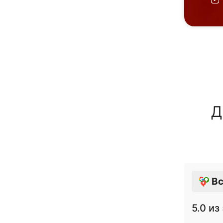
Д
Вс
5.0
из 