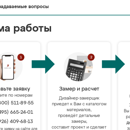
задаваемые вопросы
ма работы
вьте заявку
Замер и расчет
ите по номерам
Дизайнер-замерщик
800) 511-89-55
приедет к Вам с каталогом
материалов,
Вы
495) 665-24-01
проведёт детальные
р
926) 409-68-13
замеры,
д
составит проект и сделает
з
те заявку на сайте для