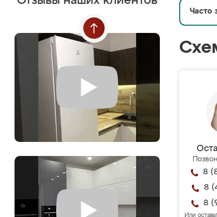
Отзывы наших клиентов
Часто 
Схе
Оста
Позвон
8 (
8 (
8 (
Или оставь