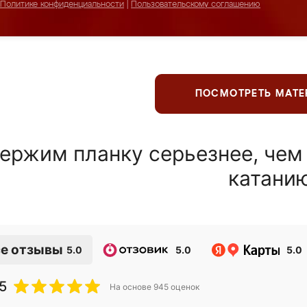
Политике конфиденциальности
|
Пользовательскому соглашению
ПОСМОТРЕТЬ МАТ
ержим планку серьезнее, чем
катани
е отзывы
5.0
5.0
5.0
5
На основе
945
оценок