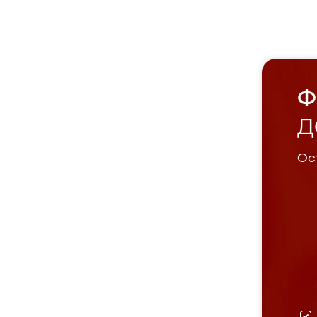
Ф
Д
Ост