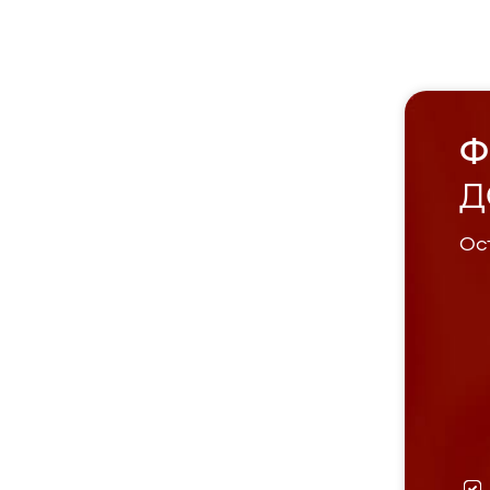
Ф
Д
Ост