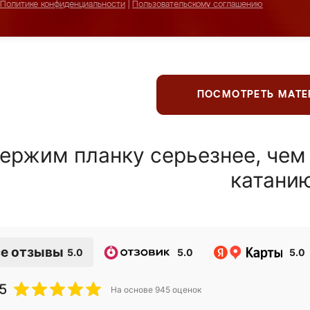
Политике конфиденциальности
|
Пользовательскому соглашению
ПОСМОТРЕТЬ МАТ
ержим планку серьезнее, чем
катани
е отзывы
5.0
5.0
5.0
5
На основе
945
оценок