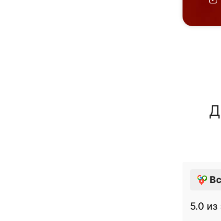
Д
Вс
5.0
из 