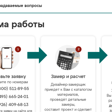
задаваемые вопросы
ма работы
вьте заявку
Замер и расчет
ите по номерам
Дизайнер-замерщик
800) 511-89-55
приедет к Вам с каталогом
материалов,
Вы
495) 665-24-01
проведёт детальные
р
926) 409-68-13
замеры,
д
составит проект и сделает
з
те заявку на сайте для