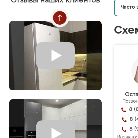
Отзывы наших клиентов
Часто 
Схе
Оста
Позвон
8 (
8 (
8 (
Или оставь