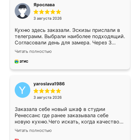
я хотела.
Ярослава
3 августа 2026
Кухню здесь заказали. Эскизы прислали в
телеграмм. Выбрали наиболее подходящий.
Согласовали день для замера. Через 3
недели кухня была уже готова. Остались
Читать полностью
довольны работой. Спасибо Ренессанс
мебель за качественную работу!
yaroslava1986
3 августа 2026
Заказала себе новый шкаф в студии
Ренессанс где ранее заказывала себе
новую кухню.Чего искать, когда качеством
вполне довольна. Служит кухня уже почти
Читать полностью
два года, нареканий нет.