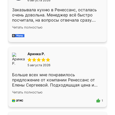
6 августа 2026
мебели буду заказывать только здесь.
Заказывала кухню в Ренессанс, осталась
очень довольна. Менеджер всё быстро
посчитала, на вопросы отвечала сразу.
Замерщик приехал в субботу, подошёл к
Читать полностью
делу со всей ответственностью. Собрали
за день, ребята работали аккуратно, даже
пыли почти не было. Качество отличное,
ящики ходят плавно, ничего не скрипит.
Всё подошло как влитое.
Аринка Р.
5 августа 2026
Больше всех мне понравилось
предложение от компании Ренессанс от
Елены Сергеевой. Подходяшщая цена и
короткие сроки изготовления. Приехавший
Читать полностью
для замера сотрудник Владислав
предложил по моему эскизу самый
1
подходящий вариант шкафа. Немного его
видоизменил, получилось даже лучше, чем