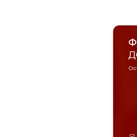
Ф
Д
Ост