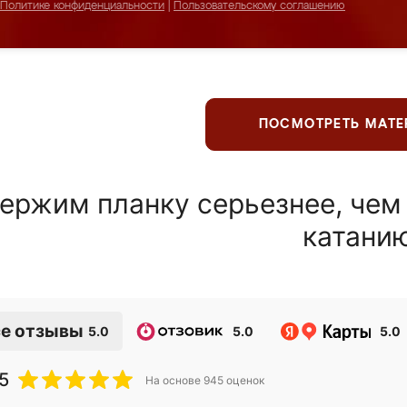
Политике конфиденциальности
|
Пользовательскому соглашению
ПОСМОТРЕТЬ МАТ
ержим планку серьезнее, чем
катани
е отзывы
5.0
5.0
5.0
5
На основе
945
оценок