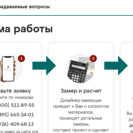
задаваемые вопросы
ма работы
вьте заявку
Замер и расчет
ите по номерам
Дизайнер-замерщик
800) 511-89-55
приедет к Вам с каталогом
материалов,
Вы
495) 665-24-01
проведёт детальные
р
926) 409-68-13
замеры,
д
составит проект и сделает
з
те заявку на сайте для