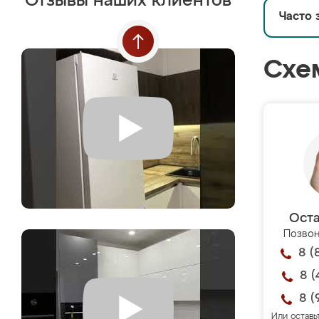
Отзывы наших клиентов
Часто 
Схе
Оста
Позвон
8 (
8 (
8 (
Или оставь