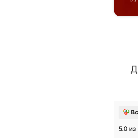
Д
Вс
5.0
из 