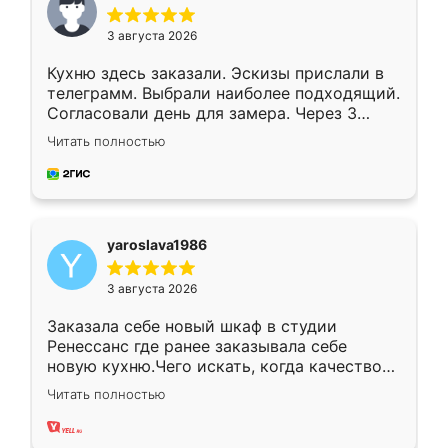
3 августа 2026
Кухню здесь заказали. Эскизы прислали в
телеграмм. Выбрали наиболее подходящий.
Согласовали день для замера. Через 3
недели кухня была уже готова. Остались
Читать полностью
довольны работой. Спасибо Ренессанс
мебель за качественную работу!
yaroslava1986
3 августа 2026
Заказала себе новый шкаф в студии
Ренессанс где ранее заказывала себе
новую кухню.Чего искать, когда качеством
вполне довольна. Служит кухня уже почти
Читать полностью
два года, нареканий нет.