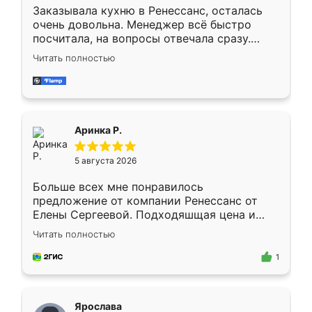
Заказывала кухню в Ренессанс, осталась
очень довольна. Менеджер всё быстро
посчитала, на вопросы отвечала сразу.
Замерщик приехал в субботу, подошёл к
Читать полностью
делу со всей ответственностью. Собрали
за день, ребята работали аккуратно, даже
пыли почти не было. Качество отличное,
ящики ходят плавно, ничего не скрипит.
Всё подошло как влитое.
Аринка Р.
5 августа 2026
Больше всех мне понравилось
предложение от компании Ренессанс от
Елены Сергеевой. Подходяшщая цена и
короткие сроки изготовления. Приехавший
Читать полностью
для замера сотрудник Владислав
предложил по моему эскизу самый
1
подходящий вариант шкафа. Немного его
видоизменил, получилось даже лучше, чем
я хотела.
Ярослава