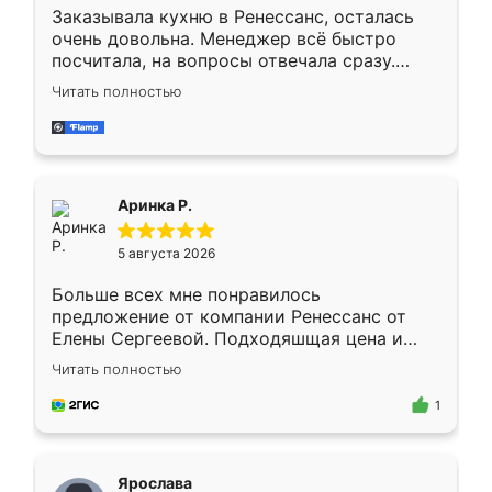
Заказывала кухню в Ренессанс, осталась
очень довольна. Менеджер всё быстро
посчитала, на вопросы отвечала сразу.
Замерщик приехал в субботу, подошёл к
Читать полностью
делу со всей ответственностью. Собрали
за день, ребята работали аккуратно, даже
пыли почти не было. Качество отличное,
ящики ходят плавно, ничего не скрипит.
Всё подошло как влитое.
Аринка Р.
5 августа 2026
Больше всех мне понравилось
предложение от компании Ренессанс от
Елены Сергеевой. Подходяшщая цена и
короткие сроки изготовления. Приехавший
Читать полностью
для замера сотрудник Владислав
предложил по моему эскизу самый
1
подходящий вариант шкафа. Немного его
видоизменил, получилось даже лучше, чем
я хотела.
Ярослава