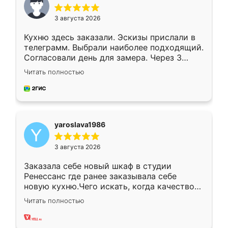
3 августа 2026
Кухню здесь заказали. Эскизы прислали в
телеграмм. Выбрали наиболее подходящий.
Согласовали день для замера. Через 3
недели кухня была уже готова. Остались
Читать полностью
довольны работой. Спасибо Ренессанс
мебель за качественную работу!
yaroslava1986
3 августа 2026
Заказала себе новый шкаф в студии
Ренессанс где ранее заказывала себе
новую кухню.Чего искать, когда качеством
вполне довольна. Служит кухня уже почти
Читать полностью
два года, нареканий нет.