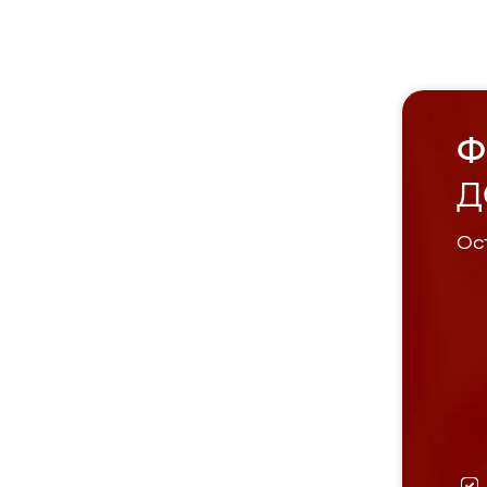
Ф
Д
Ост