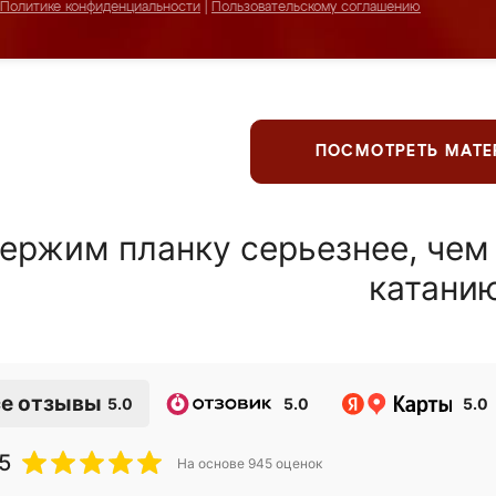
Политике конфиденциальности
|
Пользовательскому соглашению
ПОСМОТРЕТЬ МАТ
ержим планку серьезнее, чем
катани
е отзывы
5.0
5.0
5.0
5
На основе
945
оценок