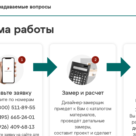
задаваемые вопросы
ма работы
вьте заявку
Замер и расчет
ите по номерам
Дизайнер-замерщик
800) 511-89-55
приедет к Вам с каталогом
материалов,
Вы
495) 665-24-01
проведёт детальные
р
926) 409-68-13
замеры,
д
составит проект и сделает
з
те заявку на сайте для