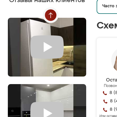
Отзывы наших клиентов
Часто 
Схе
Оста
Позвон
8 (
8 (
8 (
Или оставь