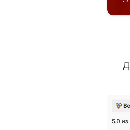
Д
Вс
5.0
из 