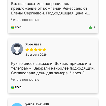
Больше всех мне понравилось
предложение от компании Ренессанс от
Елены Сергеевой. Подходяшщая цена и
короткие сроки изготовления. Приехавший
Читать полностью
для замера сотрудник Владислав
предложил по моему эскизу самый
1
подходящий вариант шкафа. Немного его
видоизменил, получилось даже лучше, чем
я хотела.
Ярослава
3 августа 2026
Кухню здесь заказали. Эскизы прислали в
телеграмм. Выбрали наиболее подходящий.
Согласовали день для замера. Через 3
недели кухня была уже готова. Остались
Читать полностью
довольны работой. Спасибо Ренессанс
мебель за качественную работу!
yaroslava1986