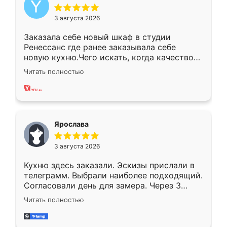
3 августа 2026
Заказала себе новый шкаф в студии
Ренессанс где ранее заказывала себе
новую кухню.Чего искать, когда качеством
вполне довольна. Служит кухня уже почти
Читать полностью
два года, нареканий нет.
Ярослава
3 августа 2026
Кухню здесь заказали. Эскизы прислали в
телеграмм. Выбрали наиболее подходящий.
Согласовали день для замера. Через 3
недели кухня была уже готова. Остались
Читать полностью
довольны работой. Спасибо Ренессанс
мебель за качественную работу!