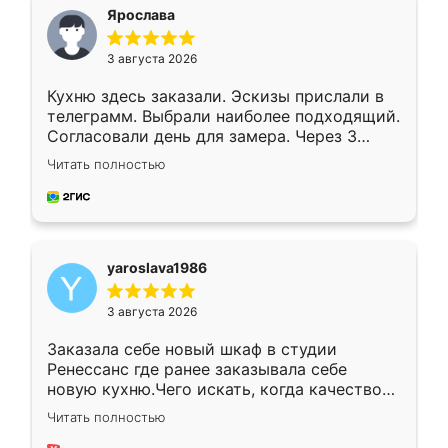
я хотела.
Ярослава
3 августа 2026
Кухню здесь заказали. Эскизы прислали в
телеграмм. Выбрали наиболее подходящий.
Согласовали день для замера. Через 3
недели кухня была уже готова. Остались
Читать полностью
довольны работой. Спасибо Ренессанс
мебель за качественную работу!
yaroslava1986
3 августа 2026
Заказала себе новый шкаф в студии
Ренессанс где ранее заказывала себе
новую кухню.Чего искать, когда качеством
вполне довольна. Служит кухня уже почти
Читать полностью
два года, нареканий нет.