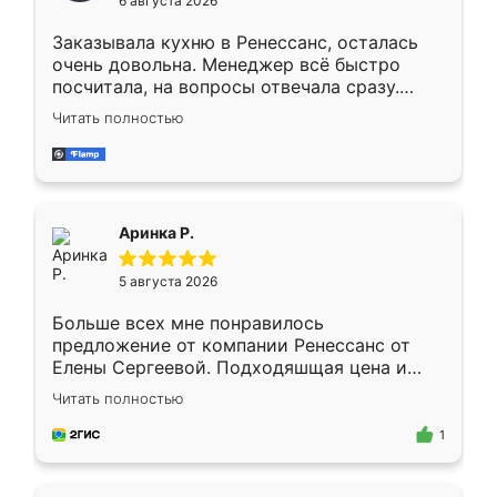
6 августа 2026
мебели буду заказывать только здесь.
Заказывала кухню в Ренессанс, осталась
очень довольна. Менеджер всё быстро
посчитала, на вопросы отвечала сразу.
Замерщик приехал в субботу, подошёл к
Читать полностью
делу со всей ответственностью. Собрали
за день, ребята работали аккуратно, даже
пыли почти не было. Качество отличное,
ящики ходят плавно, ничего не скрипит.
Всё подошло как влитое.
Аринка Р.
5 августа 2026
Больше всех мне понравилось
предложение от компании Ренессанс от
Елены Сергеевой. Подходяшщая цена и
короткие сроки изготовления. Приехавший
Читать полностью
для замера сотрудник Владислав
предложил по моему эскизу самый
1
подходящий вариант шкафа. Немного его
видоизменил, получилось даже лучше, чем