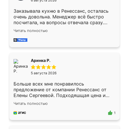
6 августа 2026
мебели буду заказывать только здесь.
Заказывала кухню в Ренессанс, осталась
очень довольна. Менеджер всё быстро
посчитала, на вопросы отвечала сразу.
Замерщик приехал в субботу, подошёл к
Читать полностью
делу со всей ответственностью. Собрали
за день, ребята работали аккуратно, даже
пыли почти не было. Качество отличное,
ящики ходят плавно, ничего не скрипит.
Всё подошло как влитое.
Аринка Р.
5 августа 2026
Больше всех мне понравилось
предложение от компании Ренессанс от
Елены Сергеевой. Подходяшщая цена и
короткие сроки изготовления. Приехавший
Читать полностью
для замера сотрудник Владислав
предложил по моему эскизу самый
1
подходящий вариант шкафа. Немного его
видоизменил, получилось даже лучше, чем