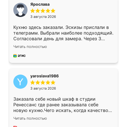
я хотела.
Ярослава
3 августа 2026
Кухню здесь заказали. Эскизы прислали в
телеграмм. Выбрали наиболее подходящий.
Согласовали день для замера. Через 3
недели кухня была уже готова. Остались
Читать полностью
довольны работой. Спасибо Ренессанс
мебель за качественную работу!
yaroslava1986
3 августа 2026
Заказала себе новый шкаф в студии
Ренессанс где ранее заказывала себе
новую кухню.Чего искать, когда качеством
вполне довольна. Служит кухня уже почти
Читать полностью
два года, нареканий нет.