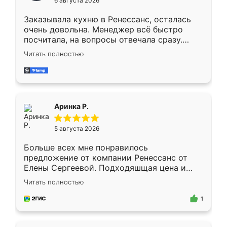
6 августа 2026
мебели буду заказывать только здесь.
Заказывала кухню в Ренессанс, осталась
очень довольна. Менеджер всё быстро
посчитала, на вопросы отвечала сразу.
Замерщик приехал в субботу, подошёл к
Читать полностью
делу со всей ответственностью. Собрали
за день, ребята работали аккуратно, даже
пыли почти не было. Качество отличное,
ящики ходят плавно, ничего не скрипит.
Всё подошло как влитое.
Аринка Р.
5 августа 2026
Больше всех мне понравилось
предложение от компании Ренессанс от
Елены Сергеевой. Подходяшщая цена и
короткие сроки изготовления. Приехавший
Читать полностью
для замера сотрудник Владислав
предложил по моему эскизу самый
1
подходящий вариант шкафа. Немного его
видоизменил, получилось даже лучше, чем