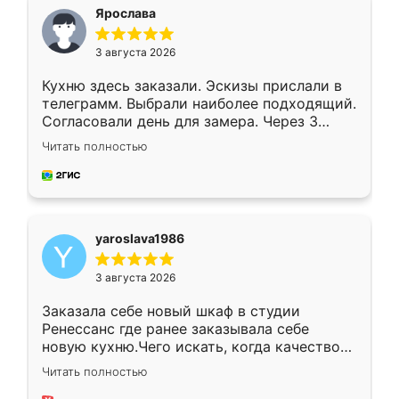
я хотела.
Ярослава
3 августа 2026
Кухню здесь заказали. Эскизы прислали в
телеграмм. Выбрали наиболее подходящий.
Согласовали день для замера. Через 3
недели кухня была уже готова. Остались
Читать полностью
довольны работой. Спасибо Ренессанс
мебель за качественную работу!
yaroslava1986
3 августа 2026
Заказала себе новый шкаф в студии
Ренессанс где ранее заказывала себе
новую кухню.Чего искать, когда качеством
вполне довольна. Служит кухня уже почти
Читать полностью
два года, нареканий нет.