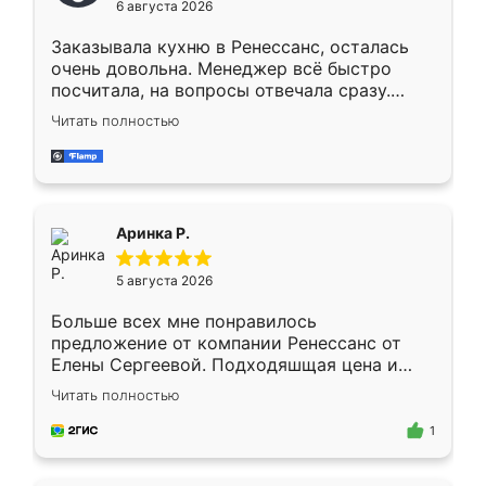
6 августа 2026
мебели буду заказывать только здесь.
Заказывала кухню в Ренессанс, осталась
очень довольна. Менеджер всё быстро
посчитала, на вопросы отвечала сразу.
Замерщик приехал в субботу, подошёл к
Читать полностью
делу со всей ответственностью. Собрали
за день, ребята работали аккуратно, даже
пыли почти не было. Качество отличное,
ящики ходят плавно, ничего не скрипит.
Всё подошло как влитое.
Аринка Р.
5 августа 2026
Больше всех мне понравилось
предложение от компании Ренессанс от
Елены Сергеевой. Подходяшщая цена и
короткие сроки изготовления. Приехавший
Читать полностью
для замера сотрудник Владислав
предложил по моему эскизу самый
1
подходящий вариант шкафа. Немного его
видоизменил, получилось даже лучше, чем