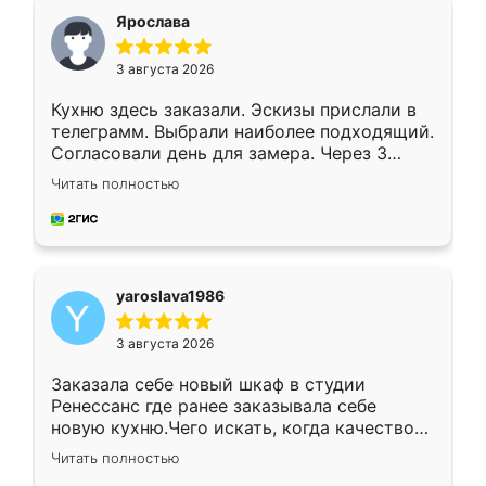
я хотела.
Ярослава
3 августа 2026
Кухню здесь заказали. Эскизы прислали в
телеграмм. Выбрали наиболее подходящий.
Согласовали день для замера. Через 3
недели кухня была уже готова. Остались
Читать полностью
довольны работой. Спасибо Ренессанс
мебель за качественную работу!
yaroslava1986
3 августа 2026
Заказала себе новый шкаф в студии
Ренессанс где ранее заказывала себе
новую кухню.Чего искать, когда качеством
вполне довольна. Служит кухня уже почти
Читать полностью
два года, нареканий нет.