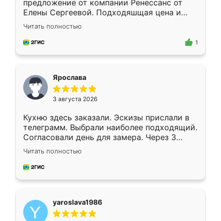
предложение от компании Ренессанс от
Елены Сергеевой. Подходяшщая цена и
короткие сроки изготовления. Приехавший
Читать полностью
для замера сотрудник Владислав
предложил по моему эскизу самый
1
подходящий вариант шкафа. Немного его
видоизменил, получилось даже лучше, чем
я хотела.
Ярослава
3 августа 2026
Кухню здесь заказали. Эскизы прислали в
телеграмм. Выбрали наиболее подходящий.
Согласовали день для замера. Через 3
недели кухня была уже готова. Остались
Читать полностью
довольны работой. Спасибо Ренессанс
мебель за качественную работу!
yaroslava1986