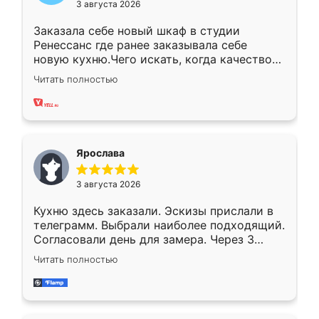
3 августа 2026
Заказала себе новый шкаф в студии
Ренессанс где ранее заказывала себе
новую кухню.Чего искать, когда качеством
вполне довольна. Служит кухня уже почти
Читать полностью
два года, нареканий нет.
Ярослава
3 августа 2026
Кухню здесь заказали. Эскизы прислали в
телеграмм. Выбрали наиболее подходящий.
Согласовали день для замера. Через 3
недели кухня была уже готова. Остались
Читать полностью
довольны работой. Спасибо Ренессанс
мебель за качественную работу!