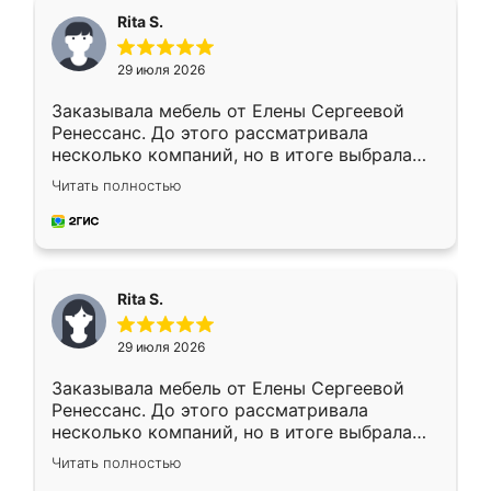
Rita S.
29 июля 2026
Заказывала мебель от Елены Сергеевой
Ренессанс. До этого рассматривала
несколько компаний, но в итоге выбрала
эту. Сначала обговорили условия, потом
Читать полностью
приехал замерщик, всё спокойно объяснил
и снял размеры. Изготовили в срок, с
доставкой тоже никаких проблем не
возникло. Сборку выполнили аккуратно,
мебель сразу встала на свое место без
Rita S.
каких-либо доработок. Качеством осталась
довольна, все выглядит так, как и ожидала.
29 июля 2026
Заказывала мебель от Елены Сергеевой
Ренессанс. До этого рассматривала
несколько компаний, но в итоге выбрала
эту. Сначала обговорили условия, потом
Читать полностью
приехал замерщик, всё спокойно объяснил