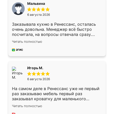
Мальвина
6 августа 2026
Заказывала кухню в Ренессанс, осталась
очень довольна. Менеджер всё быстро
посчитала, на вопросы отвечала сразу.
Замерщик приехал в субботу, подошёл к
Читать полностью
делу со всей ответственностью. Собрали
за день, ребята работали аккуратно, даже
пыли почти не было. Качество отличное,
ящики ходят плавно, ничего не скрипит.
Всё подошло как влитое.
Игорь М.
6 августа 2026
На самом деле в Ренессанс уже не первый
раз заказываю мебель первый раз
заказывал кроватку для маленького
ребёнка при его рождении ,во второй раз
Читать полностью
заказал шкаф-купе. По качеству очень