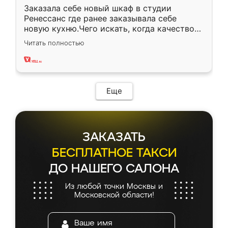
Заказала себе новый шкаф в студии
Ренессанс где ранее заказывала себе
новую кухню.Чего искать, когда качеством
вполне довольна. Служит кухня уже почти
Читать полностью
два года, нареканий нет.
Еще
ЗАКАЗАТЬ
БЕСПЛАТНОЕ ТАКСИ
ДО НАШЕГО САЛОНА
Из любой точки Москвы и
Московской области!