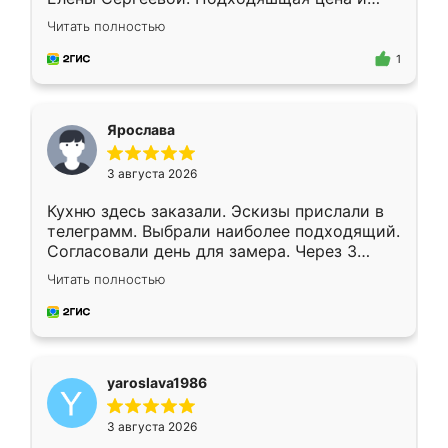
короткие сроки изготовления. Приехавший
Читать полностью
для замера сотрудник Владислав
предложил по моему эскизу самый
1
подходящий вариант шкафа. Немного его
видоизменил, получилось даже лучше, чем
я хотела.
Ярослава
3 августа 2026
Кухню здесь заказали. Эскизы прислали в
телеграмм. Выбрали наиболее подходящий.
Согласовали день для замера. Через 3
недели кухня была уже готова. Остались
Читать полностью
довольны работой. Спасибо Ренессанс
мебель за качественную работу!
yaroslava1986
3 августа 2026