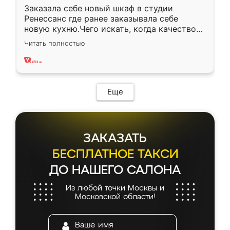
Заказала себе новый шкаф в студии
Ренессанс где ранее заказывала себе
новую кухню.Чего искать, когда качеством
вполне довольна. Служит кухня уже почти
Читать полностью
два года, нареканий нет.
Еще
ЗАКАЗАТЬ
БЕСПЛАТНОЕ ТАКСИ
ДО НАШЕГО САЛОНА
Из любой точки Москвы и
Московской области!