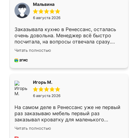
Мальвина
6 августа 2026
Заказывала кухню в Ренессанс, осталась
очень довольна. Менеджер всё быстро
посчитала, на вопросы отвечала сразу.
Замерщик приехал в субботу, подошёл к
Читать полностью
делу со всей ответственностью. Собрали
за день, ребята работали аккуратно, даже
пыли почти не было. Качество отличное,
ящики ходят плавно, ничего не скрипит.
Всё подошло как влитое.
Игорь М.
6 августа 2026
На самом деле в Ренессанс уже не первый
раз заказываю мебель первый раз
заказывал кроватку для маленького
ребёнка при его рождении ,во второй раз
Читать полностью
заказал шкаф-купе. По качеству очень