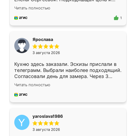
короткие сроки изготовления. Приехавший
Читать полностью
для замера сотрудник Владислав
предложил по моему эскизу самый
1
подходящий вариант шкафа. Немного его
видоизменил, получилось даже лучше, чем
я хотела.
Ярослава
3 августа 2026
Кухню здесь заказали. Эскизы прислали в
телеграмм. Выбрали наиболее подходящий.
Согласовали день для замера. Через 3
недели кухня была уже готова. Остались
Читать полностью
довольны работой. Спасибо Ренессанс
мебель за качественную работу!
yaroslava1986
3 августа 2026