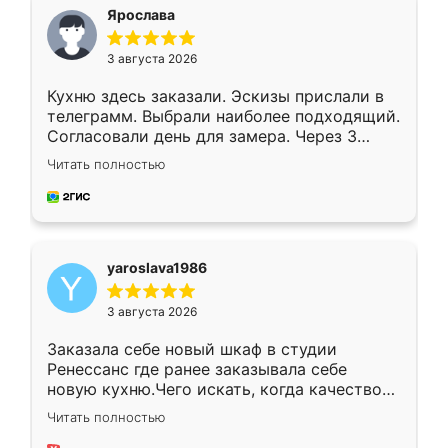
я хотела.
Ярослава
3 августа 2026
Кухню здесь заказали. Эскизы прислали в
телеграмм. Выбрали наиболее подходящий.
Согласовали день для замера. Через 3
недели кухня была уже готова. Остались
Читать полностью
довольны работой. Спасибо Ренессанс
мебель за качественную работу!
yaroslava1986
3 августа 2026
Заказала себе новый шкаф в студии
Ренессанс где ранее заказывала себе
новую кухню.Чего искать, когда качеством
вполне довольна. Служит кухня уже почти
Читать полностью
два года, нареканий нет.