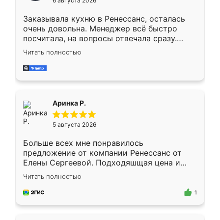
6 августа 2026
мебели буду заказывать только здесь.
Заказывала кухню в Ренессанс, осталась
очень довольна. Менеджер всё быстро
посчитала, на вопросы отвечала сразу.
Замерщик приехал в субботу, подошёл к
Читать полностью
делу со всей ответственностью. Собрали
за день, ребята работали аккуратно, даже
пыли почти не было. Качество отличное,
ящики ходят плавно, ничего не скрипит.
Всё подошло как влитое.
Аринка Р.
5 августа 2026
Больше всех мне понравилось
предложение от компании Ренессанс от
Елены Сергеевой. Подходяшщая цена и
короткие сроки изготовления. Приехавший
Читать полностью
для замера сотрудник Владислав
предложил по моему эскизу самый
1
подходящий вариант шкафа. Немного его
видоизменил, получилось даже лучше, чем