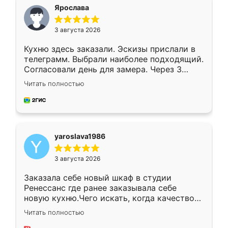
я хотела.
Ярослава
3 августа 2026
Кухню здесь заказали. Эскизы прислали в
телеграмм. Выбрали наиболее подходящий.
Согласовали день для замера. Через 3
недели кухня была уже готова. Остались
Читать полностью
довольны работой. Спасибо Ренессанс
мебель за качественную работу!
yaroslava1986
3 августа 2026
Заказала себе новый шкаф в студии
Ренессанс где ранее заказывала себе
новую кухню.Чего искать, когда качеством
вполне довольна. Служит кухня уже почти
Читать полностью
два года, нареканий нет.