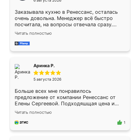
6 августа 2026
мебели буду заказывать только здесь.
Заказывала кухню в Ренессанс, осталась
очень довольна. Менеджер всё быстро
посчитала, на вопросы отвечала сразу.
Замерщик приехал в субботу, подошёл к
Читать полностью
делу со всей ответственностью. Собрали
за день, ребята работали аккуратно, даже
пыли почти не было. Качество отличное,
ящики ходят плавно, ничего не скрипит.
Всё подошло как влитое.
Аринка Р.
5 августа 2026
Больше всех мне понравилось
предложение от компании Ренессанс от
Елены Сергеевой. Подходяшщая цена и
короткие сроки изготовления. Приехавший
Читать полностью
для замера сотрудник Владислав
предложил по моему эскизу самый
1
подходящий вариант шкафа. Немного его
видоизменил, получилось даже лучше, чем