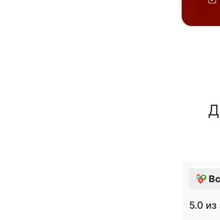
Д
Вс
5.0
из 