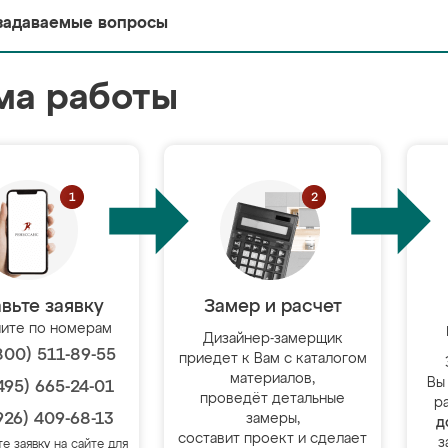
задаваемые вопросы
ма работы
вьте заявку
Замер и расчет
ите по номерам
Дизайнер-замерщик
800) 511-89-55
приедет к Вам с каталогом
материалов,
Вы
495) 665-24-01
проведёт детальные
р
926) 409-68-13
замеры,
д
составит проект и сделает
з
те заявку на сайте для