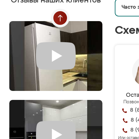
Отзывы наших клиентов
Часто 
Схе
Оста
Позвон
8 (
8 (
8 (
Или оставь