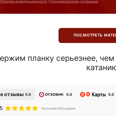
Политике конфиденциальности
|
Пользовательскому соглашению
ПОСМОТРЕТЬ МАТ
ержим планку серьезнее, чем
катани
е отзывы
5.0
5.0
5.0
5
На основе
945
оценок