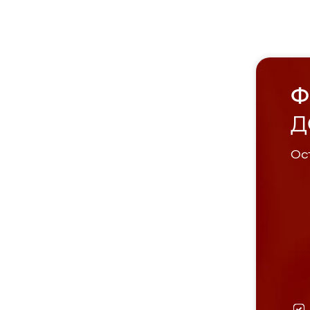
Ф
Д
Ост